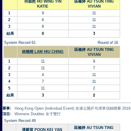
何穎然 HO WING YIN
區榛婷 AU TSUN TING
KATIE
VIVIAN
1
9
11
2
6
11
3
8
11
結果
0
3
System Record 61
Round of 16
區榛婷 AU TSUN TING
林曉晴 LAM HIU CHING
VIVIAN
1
11
9
2
11
7
3
4
11
4
7
11
5
11
2
結果
3
2
賽事:
Hong Kong Open (Individual Event) 全港公開乒乓球單項錦標賽 2018
項目:
Womens Doubles 女子雙打
System Record 49
區榛婷 AU TSUN TING
潘麒茵 POON KEI YAN