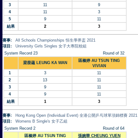
3
11
9
4
11
3
5
9
11
結果
2
3
賽事:
All Schools Championships 恒生學界盃 2021
項目:
University Girls Singles 女子大專院校組
System Record 23
Round of 32
區榛婷 AU TSUN TING
梁葭蘊 LEUNG KA WAN
VIVIAN
1
3
11
2
13
11
3
9
11
4
9
11
結果
1
3
賽事:
Hong Kong Open (Individual Event) 全港公開乒乓球單項錦標賽 2021
項目:
Womens B Single's 女子乙組
System Record 2
Round of 64
區榛婷 AU TSUN TING
張婉華 CHEUNG YUEN