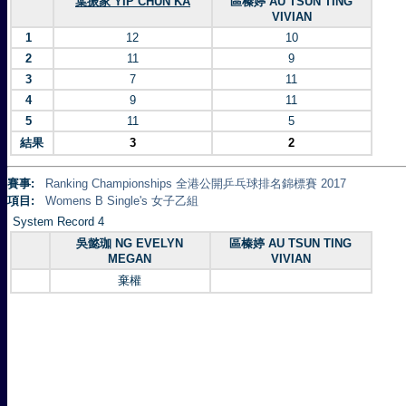
葉振家 YIP CHUN KA
區榛婷 AU TSUN TING
VIVIAN
1
12
10
2
11
9
3
7
11
4
9
11
5
11
5
結果
3
2
賽事:
Ranking Championships 全港公開乒乓球排名錦標賽 2017
項目:
Womens B Single's 女子乙組
System Record 4
吳懿珈 NG EVELYN
區榛婷 AU TSUN TING
MEGAN
VIVIAN
棄權