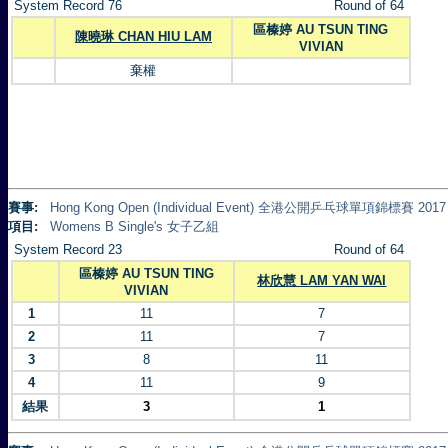
System Record 76
Round of 64
區榛婷 AU TSUN TING
陳曉琳 CHAN HIU LAM
VIVIAN
棄權
賽事:
Hong Kong Open (Individual Event) 全港公開乒乓球單項錦標賽 2017
項目:
Womens B Single's 女子乙組
System Record 23
Round of 64
區榛婷 AU TSUN TING
林欣慧 LAM YAN WAI
VIVIAN
1
11
7
2
11
7
3
8
11
4
11
9
結果
3
1