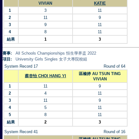
VIVIAN
KATIE
1
3
11
2
11
9
3
9
11
4
8
11
結果
1
3
賽事:
All Schools Championships 恒生學界盃 2022
項目:
University Girls Singles 女子大專院校組
System Record 17
Round of 64
區榛婷 AU TSUN TING
蔡杏怡 CHOI HANG YI
VIVIAN
1
11
9
2
4
11
3
11
9
4
5
11
5
8
11
結果
2
3
System Record 41
Round of 16