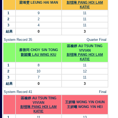
梁琋雯 LEUNG HAI MAN
彭愷琳 PANG HOI LAM
KATIE
1
9
11
2
2
11
3
4
11
結果
0
3
System Record 35
Quarter Final
區榛婷 AU TSUN TING
蔡善同 CHOY SIN TONG
VIVIAN
劉穎蕎 LAU WING KIU
彭愷琳 PANG HOI LAM
KATIE
1
8
11
2
10
12
3
7
11
結果
0
3
System Record 41
Final
區榛婷 AU TSUN TING
王妍臻 WONG YIN CHUN
VIVIAN
彭愷琳 PANG HOI LAM
王妍曦 WONG YIN HEI
KATIE
1
11
13