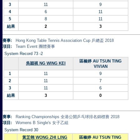
3
11
9
4
6
11
5
8
11
結果
2
3
賽事:
Hong Kong Table Tennis Association Cup 乒總盃 2018
項目:
Team Event 團體賽事
System Record 73 -2
區榛婷 AU TSUN TING
吳穎祺 NG WING KEI
VIVIAN
1
11
9
2
11
7
3
11
6
結果
3
0
賽事:
Ranking Championships 全港公開乒乓球排名錦標賽 2018
項目:
Womens B Single's 女子乙組
System Record 30
黃芷翎 WONG ZHI LING
區榛婷 AU TSUN TING