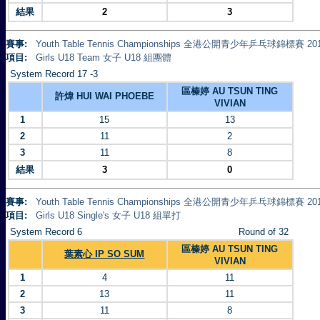
結果
2
3
賽事:
Youth Table Tennis Championships 全港公開青少年乒乓球錦標賽 20
項目:
Girls U18 Team 女子 U18 組團體
System Record 17 -3
區榛婷 AU TSUN TING
許煒 HUI WAI PHOEBE
VIVIAN
1
15
13
2
11
2
3
11
8
結果
3
0
賽事:
Youth Table Tennis Championships 全港公開青少年乒乓球錦標賽 20
項目:
Girls U18 Single's 女子 U18 組單打
System Record 6
Round of 32
區榛婷 AU TSUN TING
葉素心 IP SO SUM
VIVIAN
1
4
11
2
13
11
3
11
8