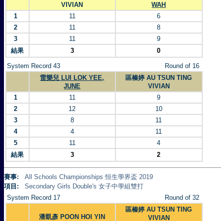
VIVIAN
WAH
1
11
6
2
11
8
3
11
9
結果
3
0
System Record 43
Round of 16
雷樂兒 LUI LOK YEE,
區榛婷 AU TSUN TING
JUNE
VIVIAN
1
11
9
2
12
10
3
8
11
4
4
11
5
11
4
結果
3
2
賽事:
All Schools Championships 恒生學界盃 2019
項目:
Secondary Girls Double's 女子中學組雙打
System Record 17
Round of 32
區榛婷 AU TSUN TING
潘凱彥 POON HOI YIN
VIVIAN