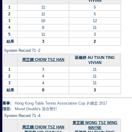
VIVIAN
1
11
5
2
11
5
3
10
12
4
8
11
5
11
3
結果
3
2
System Record 71 -2
區榛婷 AU TSUN TING
周芷嫻 CHOW TSZ HAN
VIVIAN
1
3
11
2
4
11
3
4
11
結果
0
3
賽事:
Hong Kong Table Tennis Association Cup 乒總盃 2017
項目:
Mixed Double's 混合雙打
System Record 71 -4
黃芷穎 WONG TSZ WING
周芷嫻 CHOW TSZ HAN
WAYNE