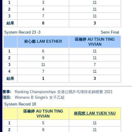
1
3
11
2
4
11
3
7
11
結果
0
3
System Record 23 -3
Semi Final
區榛婷 AU TSUN TING
林心懿 LAM ESTHER
VIVIAN
1
6
11
2
9
11
3
11
7
4
7
11
結果
1
3
賽事:
Ranking Championships 全港公開乒乓球排名錦標賽 2021
項目:
Womens B Single's 女子乙組
System Record 18
區榛婷 AU TSUN TING
林宛悠 LAM YUEN YAU
VIVIAN
1
5
11
2
9
11