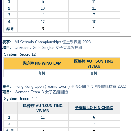
1
5
11
2
13
11
3
11
7
4
12
10
結果
3
1
賽事:
All Schools Championships 恒生學界盃 2023
項目:
University Girls Singles 女子大專院校組
System Record 12
區榛婷 AU TSUN TING
吳詠琳 NG WING LAM
VIVIAN
棄權
棄權
賽事:
Hong Kong Open (Teams Event) 全港公開乒乓球團體錦標賽 2022
項目:
Womens Team B 女子乙組團體
System Record 4 -1
區榛婷 AU TSUN TING
勞顯晴 LO HIN CHING
VIVIAN
1
11
6
2
11
7