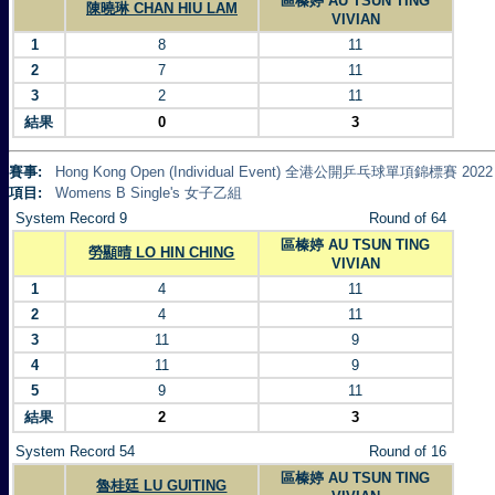
區榛婷 AU TSUN TING
陳曉琳 CHAN HIU LAM
VIVIAN
1
8
11
2
7
11
3
2
11
結果
0
3
賽事:
Hong Kong Open (Individual Event) 全港公開乒乓球單項錦標賽 2022
項目:
Womens B Single's 女子乙組
System Record 9
Round of 64
區榛婷 AU TSUN TING
勞顯晴 LO HIN CHING
VIVIAN
1
4
11
2
4
11
3
11
9
4
11
9
5
9
11
結果
2
3
System Record 54
Round of 16
區榛婷 AU TSUN TING
魯桂廷 LU GUITING