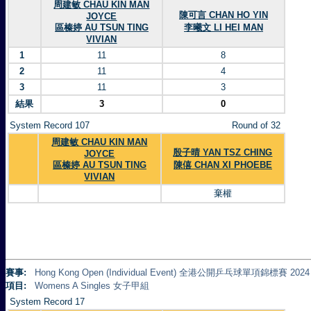
周建敏 CHAU KIN MAN
陳可言 CHAN HO YIN
JOYCE
區榛婷 AU TSUN TING
李曦文 LI HEI MAN
VIVIAN
1
11
8
2
11
4
3
11
3
結果
3
0
System Record 107
Round of 32
周建敏 CHAU KIN MAN
殷子晴 YAN TSZ CHING
JOYCE
區榛婷 AU TSUN TING
陳僖 CHAN XI PHOEBE
VIVIAN
棄權
賽事:
Hong Kong Open (Individual Event) 全港公開乒乓球單項錦標賽 2024
項目:
Womens A Singles 女子甲組
System Record 17