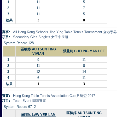
1
11
5
2
11
7
3
11
5
結果
3
0
賽事:
All Hong Kong Schools Jing Ying Table Tennis Tournament
項目:
Secondary Girls Single's 女子中學組
System Record 128
區榛婷 AU TSUN TING
張曼莉 CHEUNG MAN LEE
VIVIAN
1
9
11
2
11
8
3
12
14
4
6
11
結果
1
3
賽事:
Hong Kong Table Tennis Association Cup 乒總盃 2017
項目:
Team Event 團體賽事
System Record 67 -2
區榛婷 AU TSUN TING
羅以琳 LAW YEE LAM