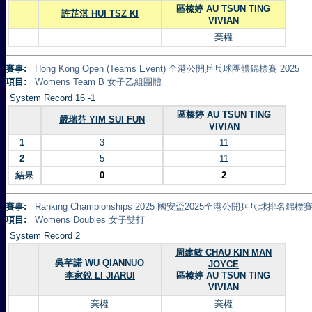
區榛婷 AU TSUN TING
許芷淇 HUI TSZ KI
VIVIAN
棄權
賽事:
Hong Kong Open (Teams Event) 全港公開乒乓球團體錦標賽 2025
項目:
Womens Team B 女子乙組團體
System Record 16 -1
區榛婷 AU TSUN TING
嚴瑞芬 YIM SUI FUN
VIVIAN
1
3
11
2
5
11
結果
0
2
賽事:
Ranking Championships 2025 國安盃2025全港公開乒乓球排名錦標賽 
項目:
Womens Doubles 女子雙打
System Record 2
周建敏 CHAU KIN MAN
吳芊諾 WU QIANNUO
JOYCE
李家銳 LI JIARUI
區榛婷 AU TSUN TING
VIVIAN
棄權
棄權