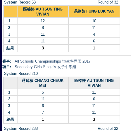
System Record 53
Round of 32
區榛婷 AU TSUN TING
馮綠茵 FUNG LUK YAN
VIVIAN
1
12
10
2
8
11
3
11
4
4
11
6
結果
3
1
賽事:
All Schools Championships 恒生學界盃 2017
項目:
Secondary Girls Single's 女子中學組
System Record 210
蔣綽薇 CHIANG CHEUK
區榛婷 AU TSUN TING
MEI
VIVIAN
1
5
11
2
11
6
3
6
11
4
7
11
結果
1
3
System Record 288
Round of 32