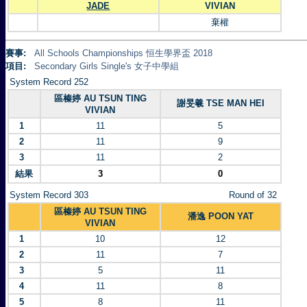
JADE
VIVIAN
棄權
賽事:
All Schools Championships 恒生學界盃 2018
項目:
Secondary Girls Single's 女子中學組
System Record 252
區榛婷 AU TSUN TING
謝旻羲 TSE MAN HEI
VIVIAN
1
11
5
2
11
9
3
11
2
結果
3
0
System Record 303
Round of 32
區榛婷 AU TSUN TING
潘逸 POON YAT
VIVIAN
1
10
12
2
11
7
3
5
11
4
11
8
5
8
11