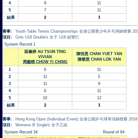
4
9
11
5
7
11
結果
2
3
賽事:
Youth Table Tennis Championships 全港公開青少年乒乓球錦標賽 20
項目:
Girls U18 Double's 女子 U18 組雙打
System Record 1
區榛婷 AU TSUN TING
陳悅恩 CHAN YUET YAN
VIVIAN
陳樂恩 CHAN LOK YAN
周懿晴 CHOW YI CHING
1
6
11
2
11
5
3
11
9
4
6
11
5
10
12
結果
2
3
賽事:
Hong Kong Open (Individual Event) 全港公開乒乓球單項錦標賽 2018
項目:
Womens B Single's 女子乙組
System Record 34
Round of 64