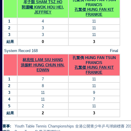
岑子顥 SHAM TSZ HO
FRANCIS
郭灝曦 KWOK HOU HEI,
孔繁傑 HUNG FAN KIT
JEFFREY
FRANKIE
1
4
11
2
3
11
3
3
11
結果
0
3
System Record 168
Final
孔繁儁 HUNG FAN TSUN
林兆恒 LAM SIU HANG
FRANCIS
洪振軒 HUNG CHUN HIN,
孔繁傑 HUNG FAN KIT
EDWIN
FRANKIE
1
7
11
2
8
11
3
11
9
4
11
7
5
2
11
結果
2
3
賽事:
Youth Table Tennis Championships 全港公開青少年乒乓球錦標賽 20