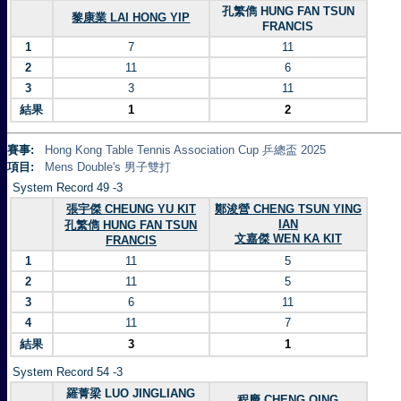
孔繁儁 HUNG FAN TSUN
黎康業 LAI HONG YIP
FRANCIS
1
7
11
2
11
6
3
3
11
結果
1
2
賽事:
Hong Kong Table Tennis Association Cup 乒總盃 2025
項目:
Mens Double's 男子雙打
System Record 49 -3
張宇傑 CHEUNG YU KIT
鄭浚營 CHENG TSUN YING
IAN
孔繁儁 HUNG FAN TSUN
文嘉傑 WEN KA KIT
FRANCIS
1
11
5
2
11
5
3
6
11
4
11
7
結果
3
1
System Record 54 -3
羅菁梁 LUO JINGLIANG
程慶 CHENG QING