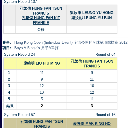
System Record 107
孔繁儁 HUNG FAN TSUN
梁汝康 LEUNG YU HONG
FRANCIS
孔繁傑 HUNG FAN KIT
梁汝彬 LEUNG YU BUN
FRANKIE
棄權
賽事:
Hong Kong Open (Individual Event) 全港公開乒乓球單項錦標賽 2012
項目:
Boys A Single's 男子A單打
System Record 24
Round of 64
孔繁儁 HUNG FAN TSUN
廖曉明 LIU HIU MING
FRANCIS
1
11
9
2
9
11
3
12
10
4
10
12
5
5
11
結果
2
3
System Record 57
Round of 16
孔繁儁 HUNG FAN TSUN
麥景皓 MAK KING HO
FRANCIS