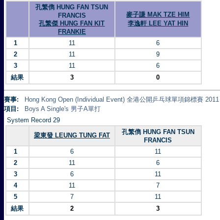
孔繁儁 HUNG FAN TSUN
麥子謙 MAK TZE HIM
FRANCIS
孔繁傑 HUNG FAN KIT
李逸軒 LEE YAT HIN
FRANKIE
1
11
6
2
11
9
3
11
6
結果
3
0
賽事:
Hong Kong Open (Individual Event) 全港公開乒乓球單項錦標賽 2011
項目:
Boys A Single's 男子A單打
System Record 29
孔繁儁 HUNG FAN TSUN
梁東發 LEUNG TUNG FAT
FRANCIS
1
6
11
2
11
6
3
6
11
4
11
7
5
7
11
結果
2
3