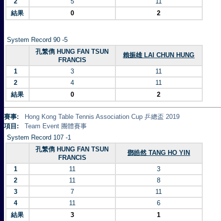
2
5
11
結果
0
2
System Record 90 -5
孔繁儁 HUNG FAN TSUN
賴振雄 LAI CHUN HUNG
FRANCIS
1
3
11
2
4
11
結果
0
2
賽事:
Hong Kong Table Tennis Association Cup 乒總盃 2019
項目:
Team Event 團體賽事
System Record 107 -1
孔繁儁 HUNG FAN TSUN
鄧皓然 TANG HO YIN
FRANCIS
1
11
3
2
11
8
3
7
11
4
11
6
結果
3
1