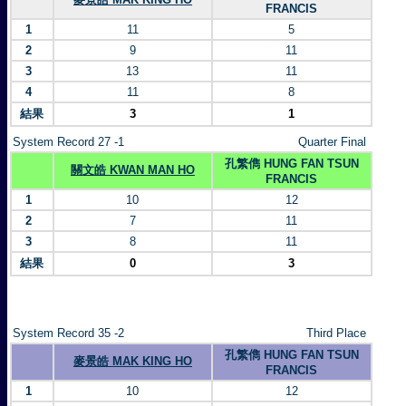
FRANCIS
1
11
5
2
9
11
3
13
11
4
11
8
結果
3
1
System Record 27 -1
Quarter Final
孔繁儁 HUNG FAN TSUN
關文皓 KWAN MAN HO
FRANCIS
1
10
12
2
7
11
3
8
11
結果
0
3
System Record 35 -2
Third Place
孔繁儁 HUNG FAN TSUN
麥景皓 MAK KING HO
FRANCIS
1
10
12