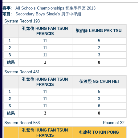
賽事:
All Schools Championships 恒生學界盃 2013
項目:
Secondary Boys Single's 男子中學組
System Record 193
孔繁儁 HUNG FAN TSUN
梁伯徐 LEUNG PAK TSUI
FRANCIS
1
11
5
2
11
2
3
11
3
結果
3
0
System Record 481
孔繁儁 HUNG FAN TSUN
伍浚熙 NG CHUN HEI
FRANCIS
1
11
5
2
11
3
3
11
6
結果
3
0
System Record 553
Round of 32
孔繁儁 HUNG FAN TSUN
杜建邦 TO KIN PONG
FRANCIS