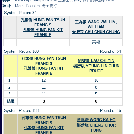
賽事:
Ranking Championships 全港公開乒乓球排名錦標賽 2024
項目:
Mens Double's 男子雙打
System Record 34
孔繁儁 HUNG FAN TSUN
王為廉 WANG WAI LIM,
FRANCIS
WILLIAM
孔繁傑 HUNG FAN KIT
朱振宗 CHU CHUN CHUNG
FRANKIE
棄權
System Record 160
Round of 64
孔繁儁 HUNG FAN TSUN
劉智賢 LAU CHI YIN
FRANCIS
楊衍駿 YEUNG HIN CHUN
孔繁傑 HUNG FAN KIT
BRUCE
FRANKIE
1
12
10
2
11
8
3
11
5
結果
3
0
System Record 198
Round of 16
孔繁儁 HUNG FAN TSUN
黃嘉浩 WONG KA HO
FRANCIS
鄭楚峰 CHENG CHOR
孔繁傑 HUNG FAN KIT
FUNG
FRANKIE