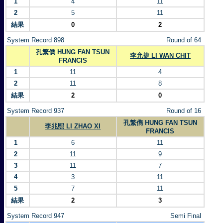
1
4
11
2
5
11
結果
0
2
System Record 898
Round of 64
孔繁儁 HUNG FAN TSUN
李允捷 LI WAN CHIT
FRANCIS
1
11
4
2
11
8
結果
2
0
System Record 937
Round of 16
孔繁儁 HUNG FAN TSUN
李兆熙 LI ZHAO XI
FRANCIS
1
6
11
2
11
9
3
11
7
4
3
11
5
7
11
結果
2
3
System Record 947
Semi Final