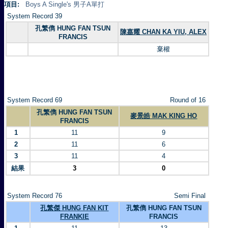
項目:
Boys A Single's 男子A單打
System Record 39
孔繁儁 HUNG FAN TSUN
陳嘉耀 CHAN KA YIU, ALEX
FRANCIS
棄權
System Record 69
Round of 16
孔繁儁 HUNG FAN TSUN
麥景皓 MAK KING HO
FRANCIS
1
11
9
2
11
6
3
11
4
結果
3
0
System Record 76
Semi Final
孔繁傑 HUNG FAN KIT
孔繁儁 HUNG FAN TSUN
FRANKIE
FRANCIS