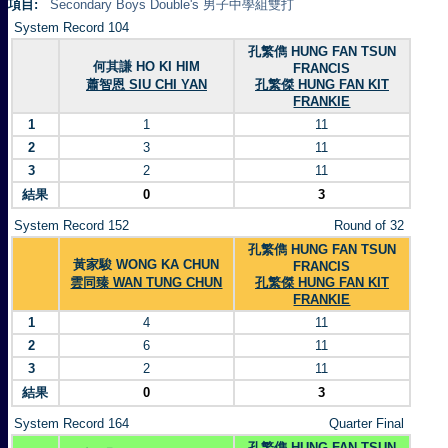
項目:
Secondary Boys Double's 男子中學組雙打
System Record 104
孔繁儁 HUNG FAN TSUN
何其謙 HO KI HIM
FRANCIS
蕭智恩 SIU CHI YAN
孔繁傑 HUNG FAN KIT
FRANKIE
1
1
11
2
3
11
3
2
11
結果
0
3
System Record 152
Round of 32
孔繁儁 HUNG FAN TSUN
黃家駿 WONG KA CHUN
FRANCIS
雲同臻 WAN TUNG CHUN
孔繁傑 HUNG FAN KIT
FRANKIE
1
4
11
2
6
11
3
2
11
結果
0
3
System Record 164
Quarter Final
孔繁儁 HUNG FAN TSUN