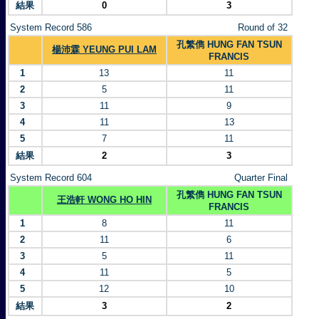
結果
0
3
System Record 586
Round of 32
孔繁儁 HUNG FAN TSUN
楊沛霖 YEUNG PUI LAM
FRANCIS
1
13
11
2
5
11
3
11
9
4
11
13
5
7
11
結果
2
3
System Record 604
Quarter Final
孔繁儁 HUNG FAN TSUN
王浩軒 WONG HO HIN
FRANCIS
1
8
11
2
11
6
3
5
11
4
11
5
5
12
10
結果
3
2