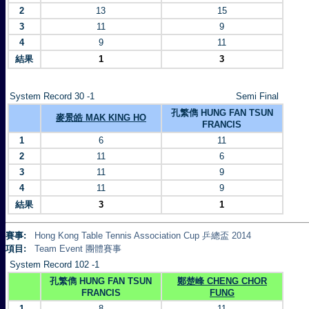
2
13
15
3
11
9
4
9
11
結果
1
3
System Record 30 -1
Semi Final
孔繁儁 HUNG FAN TSUN
麥景皓 MAK KING HO
FRANCIS
1
6
11
2
11
6
3
11
9
4
11
9
結果
3
1
賽事:
Hong Kong Table Tennis Association Cup 乒總盃 2014
項目:
Team Event 團體賽事
System Record 102 -1
孔繁儁 HUNG FAN TSUN
鄭楚峰 CHENG CHOR
FRANCIS
FUNG
1
8
11