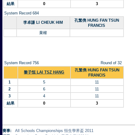
結果
0
3
System Record 684
孔繁儁 HUNG FAN TSUN
李卓謙 LI CHEUK HIM
FRANCIS
棄權
System Record 756
Round of 32
孔繁儁 HUNG FAN TSUN
黎子恒 LAI TSZ HANG
FRANCIS
1
5
11
2
6
11
3
4
11
結果
0
3
賽事:
All Schools Championships 恒生學界盃 2011