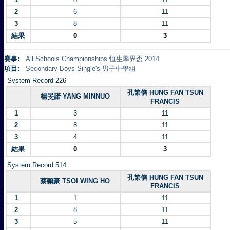
2
6
11
3
8
11
結果
0
3
賽事:
All Schools Championships 恒生學界盃 2014
項目:
Secondary Boys Single's 男子中學組
System Record 226
孔繁儁 HUNG FAN TSUN
楊旻諾 YANG MINNUO
FRANCIS
1
3
11
2
8
11
3
4
11
結果
0
3
System Record 514
孔繁儁 HUNG FAN TSUN
蔡穎豪 TSOI WING HO
FRANCIS
1
1
11
2
8
11
3
5
11