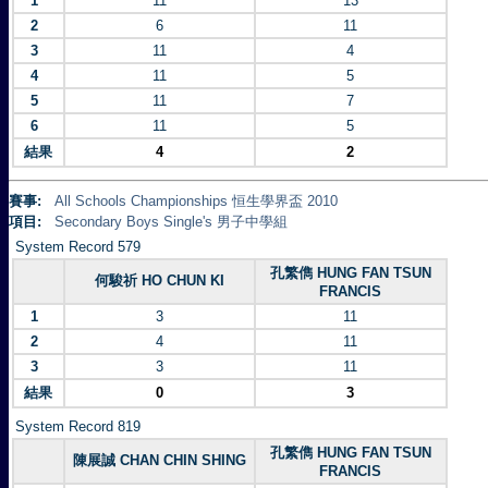
1
11
13
2
6
11
3
11
4
4
11
5
5
11
7
6
11
5
結果
4
2
賽事:
All Schools Championships 恒生學界盃 2010
項目:
Secondary Boys Single's 男子中學組
System Record 579
孔繁儁 HUNG FAN TSUN
何駿祈 HO CHUN KI
FRANCIS
1
3
11
2
4
11
3
3
11
結果
0
3
System Record 819
孔繁儁 HUNG FAN TSUN
陳展誠 CHAN CHIN SHING
FRANCIS