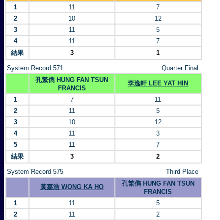
1
11
7
2
10
12
3
11
5
4
11
7
結果
3
1
System Record 571
Quarter Final
孔繁儁 HUNG FAN TSUN
李逸軒 LEE YAT HIN
FRANCIS
1
7
11
2
11
5
3
10
12
4
11
3
5
11
7
結果
3
2
System Record 575
Third Place
孔繁儁 HUNG FAN TSUN
黃嘉浩 WONG KA HO
FRANCIS
1
11
5
2
11
2