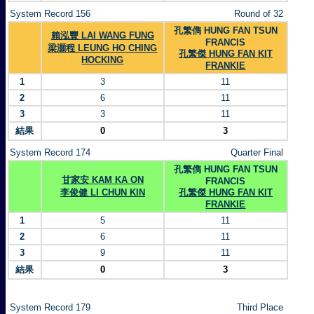
System Record 156
Round of 32
孔繁儁 HUNG FAN TSUN
賴泓豐 LAI WANG FUNG
FRANCIS
梁灝程 LEUNG HO CHING
孔繁傑 HUNG FAN KIT
HOCKING
FRANKIE
1
3
11
2
6
11
3
3
11
結果
0
3
System Record 174
Quarter Final
孔繁儁 HUNG FAN TSUN
甘家安 KAM KA ON
FRANCIS
李俊健 LI CHUN KIN
孔繁傑 HUNG FAN KIT
FRANKIE
1
5
11
2
6
11
3
9
11
結果
0
3
System Record 179
Third Place