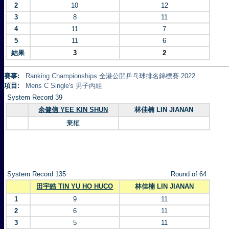
2
10
12
3
8
11
4
11
7
5
11
6
結果
3
2
賽事:
Ranking Championships 全港公開乒乓球排名錦標賽 2022
項目:
Mens C Single's 男子丙組
System Record 39
余健信 YEE KIN SHUN
林佳楠 LIN JIANAN
棄權
System Record 135
Round of 64
田宇皓 TIN YU HO HUCO
林佳楠 LIN JIANAN
1
9
11
2
6
11
3
5
11