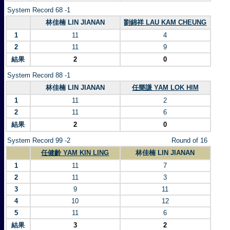
System Record 68 -1
林佳楠 LIN JIANAN
劉錦祥 LAU KAM CHEUNG
1
11
4
2
11
9
結果
2
0
System Record 88 -1
林佳楠 LIN JIANAN
任樂謙 YAM LOK HIM
1
11
2
2
11
6
結果
2
0
System Record 99 -2
Round of 16
任健齡 YAM KIN LING
林佳楠 LIN JIANAN
1
11
7
2
11
3
3
9
11
4
10
12
5
11
6
結果
3
2