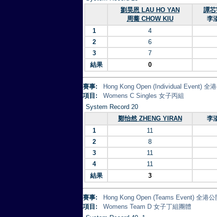
劉昊恩 LAU HO YAN
譚芯宇
周蕎 CHOW KIU
李溢
1
4
2
6
3
7
結果
0
賽事:
Hong Kong Open (Individual Eve
項目:
Womens C Singles 女子丙組
System Record 20
鄭怡然 ZHENG YIRAN
李溢
1
11
2
8
3
11
4
11
結果
3
賽事:
Hong Kong Open (Teams Event)
項目:
Womens Team D 女子丁組團體