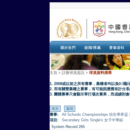
主頁
>
註冊球員資訊 >
球員資料搜尋
1. 2008或以前之所有賽事，棄權者均以負0:3顯
2. 而有關雙棄權之賽事，有可能因應舊有計分
3. 團體賽事只會顯示單打場次賽果，而成績則
賽事:
All Schools Championships 恒生學界盃 
項目:
Secondary Girls Single's 女子中學組
System Record 265