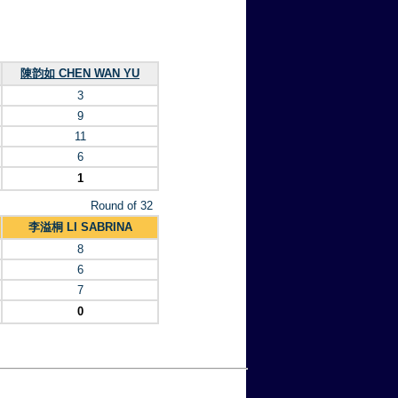
陳韵如 CHEN WAN YU
3
9
11
6
1
Round of 32
李溢桐 LI SABRINA
8
6
7
0