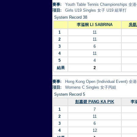
賽事:
Youth Table Tennis Championsh
項目:
Girls U19 Singles 女子 U19 組單打
System Record 38
李溢桐 LI SABRINA
吳凱彤
1
11
2
11
3
6
4
11
5
4
結果
2
賽事:
Hong Kong Open (Individual Eve
項目:
Womens C Singles 女子丙組
System Record 5
彭嘉碧 PANG KA PIK
李溢
1
7
2
11
3
6
4
12