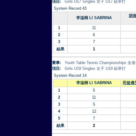
項目:
Girls U17 Singles 女子 U17 組單打
System Record 43
胡洛
李溢桐 LI SABRINA
1
11
2
6
3
7
結果
1
賽事:
Youth Table Tennis Championsh
項目:
Girls U19 Singles 女子 U19 組單打
System Record 14
李溢桐 LI SABRINA
司徒俙旻
1
5
2
11
3
5
4
12
5
7
結果
2