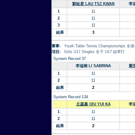
劉祉君 LAU TSZ KWAN
李溢
1
11
2
11
3
11
結果
3
賽事:
Youth Table Tennis Championsh
項目:
Girls U17 Singles 女子 U17 組單打
System Record 37
李溢桐 LI SABRINA
喬安
1
11
2
11
結果
2
System Record 134
丘蕊嘉 QIU YUI KA
李溢
1
11
2
11
結果
2