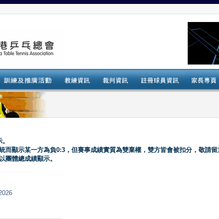
示。
系統而顯示某一方為負0:3，但賽事成績實質為雙棄權，雙方皆會被扣分，敬請留
會以團體總成績顯示。
2026