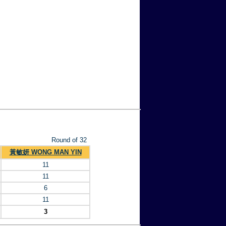
Round of 32
黃敏妍 WONG MAN YIN
11
11
6
11
3