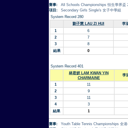
賽事:
All Schools Championships 恒生學界盃 
項目:
Secondary Girls Single's 女子中學組
System Record 280
劉子慧 LAU ZI HUI
李溢
1
6
2
7
3
8
結果
0
System Record 401
林君妍 LAM KWAN YIN
李溢
CHARMAINE
1
11
2
9
3
11
4
3
結果
1
賽事:
Youth Table Tennis Championsh