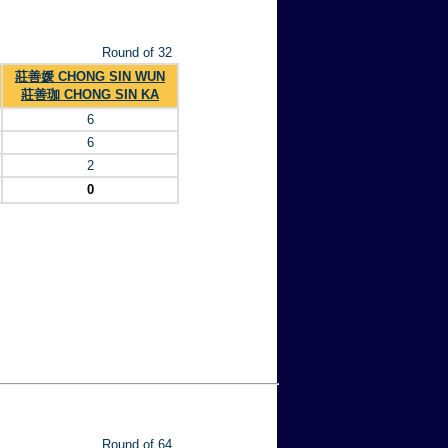
Round of 32
莊善媛 CHONG SIN WUN
莊善珈 CHONG SIN KA
6
6
2
0
Round of 64