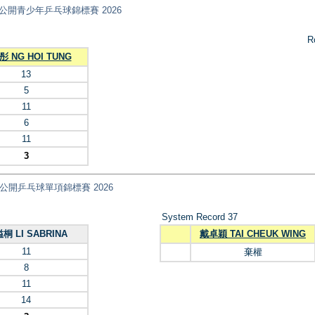
ips 全港公開青少年乒乓球錦標賽 2026
R
 NG HOI TUNG
13
5
11
6
11
3
nt) 全港公開乒乓球單項錦標賽 2026
System Record 37
桐 LI SABRINA
戴卓穎 TAI CHEUK WING
11
棄權
8
11
14