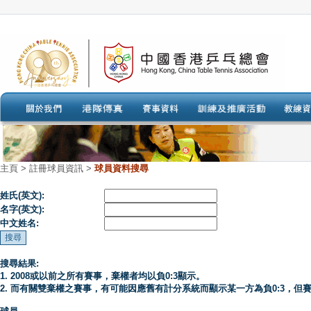
主頁
>
註冊球員資訊 >
球員資料搜尋
姓氏(英文):
名字(英文):
中文姓名:
搜尋結果:
1. 2008或以前之所有賽事，棄權者均以負0:3顯示。
2. 而有關雙棄權之賽事，有可能因應舊有計分系統而顯示某一方為負0:3，