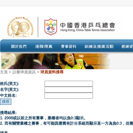
主頁
>
註冊球員資訊 >
球員資料搜尋
姓氏(英文):
名字(英文):
中文姓名:
搜尋結果:
1. 2008或以前之所有賽事，棄權者均以負0:3顯示。
2. 而有關雙棄權之賽事，有可能因應舊有計分系統而顯示某一方為負0:3，