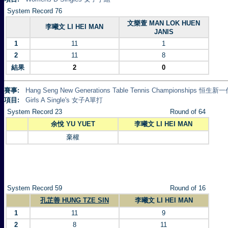
System Record 76
文樂萱 MAN LOK HUEN
李曦文 LI HEI MAN
JANIS
1
11
1
2
11
8
結果
2
0
賽事:
Hang Seng New Generations Table Tennis Championships 
項目:
Girls A Single's 女子A單打
System Record 23
Round of 64
余悅 YU YUET
李曦文 LI HEI MAN
棄權
System Record 59
Round of 16
孔芷善 HUNG TZE SIN
李曦文 LI HEI MAN
1
11
9
2
8
11