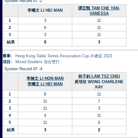
System Record 87 -2
譚芷甄 TAM CHE YAN,
李曦文 LI HEI MAN
VANESSA
1
3
11
2
6
11
3
3
11
結果
0
3
賽事:
Hong Kong Table Tennis Association Cup 乒總盃 2023
項目:
Mixed Double's 混合雙打
System Record 87 -4
林子釗 LAM TSZ CHIU
李翰文 LI HON MAN
黃培欣 WONG CHARLENE
李曦文 LI HEI MAN
KAY
1
8
11
2
11
7
3
11
3
4
4
11
5
11
6
結果
3
2