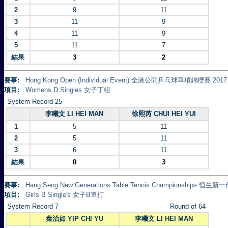
2
9
11
3
11
9
4
11
9
5
11
7
結果
3
2
賽事:
Hong Kong Open (Individual Event) 全港公開乒乓球單項錦標賽 2017
項目:
Womens D Singles 女子丁組
System Record 25
李曦文 LI HEI MAN
徐熙芮 CHUI HEI YUI
1
5
11
2
5
11
3
6
11
結果
0
3
賽事:
Hang Seng New Generations Table Tennis Championships 
項目:
Girls B Single's 女子B單打
System Record 7
Round of 64
葉治如 YIP CHI YU
李曦文 LI HEI MAN