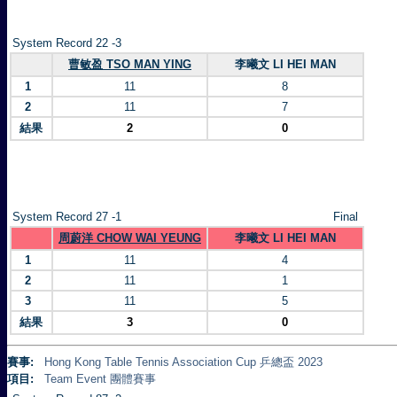
System Record 22 -3
曹敏盈 TSO MAN YING
李曦文 LI HEI MAN
1
11
8
2
11
7
結果
2
0
System Record 27 -1
Final
周蔚洋 CHOW WAI YEUNG
李曦文 LI HEI MAN
1
11
4
2
11
1
3
11
5
結果
3
0
賽事:
Hong Kong Table Tennis Association Cup 乒總盃 2023
項目:
Team Event 團體賽事