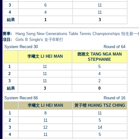
3
6
11
4
4
11
結果
1
3
賽事:
Hang Seng New Generations Table Tennis Championships 
項目:
Girls B Single's 女子B單打
System Record 30
Round of 64
鄧雅文 TANG NGA MAN
李曦文 LI HEI MAN
STEPHANIE
1
11
5
2
11
4
3
11
2
結果
3
0
System Record 66
Round of 16
李曦文 LI HEI MAN
黃子晴 HUANG TSZ CHING
1
8
11
2
11
5
3
12
14
4
11
5