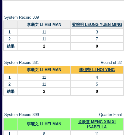
System Record 309
李曦文 LI HEI MAN
梁婉明 LEUNG YUEN MING
1
11
3
2
11
7
結果
2
0
System Record 381
Round of 32
李曦文 LI HEI MAN
李愷瑩 LI HOI YING
1
11
4
2
11
5
結果
2
0
System Record 399
Quarter Final
孟欣熹 MENG XIN XI
李曦文 LI HEI MAN
ISABELLA
1
8
11