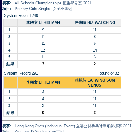
賽事:
All Schools Championships 恒生學界盃 2021
項目:
Primary Girls Single's 女子小學組
System Record 240
李曦文 LI HEI MAN
許煒晴 HUI WAI CHING
1
9
11
2
11
8
3
11
6
4
12
14
5
11
6
結果
3
2
System Record 291
Round of 32
賴穎芯 LAI WING SUM
李曦文 LI HEI MAN
VENUS
1
4
11
2
4
11
3
3
11
結果
0
3
賽事:
Hong Kong Open (Individual Event) 全港公開乒乓球單項錦標賽 2021
項目:
Womens D Singles 女子丁組