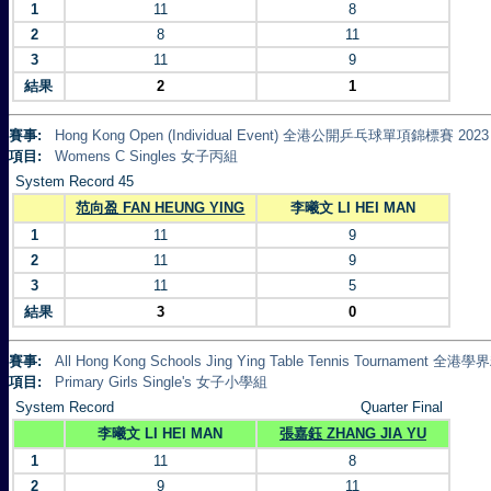
1
11
8
2
8
11
3
11
9
結果
2
1
賽事:
Hong Kong Open (Individual Event) 全港公開乒乓球單項錦標賽 2023
項目:
Womens C Singles 女子丙組
System Record 45
范向盈 FAN HEUNG YING
李曦文 LI HEI MAN
1
11
9
2
11
9
3
11
5
結果
3
0
賽事:
All Hong Kong Schools Jing Ying Table Tennis Tournament
項目:
Primary Girls Single's 女子小學組
System Record
Quarter Final
李曦文 LI HEI MAN
張嘉鈺 ZHANG JIA YU
1
11
8
2
9
11