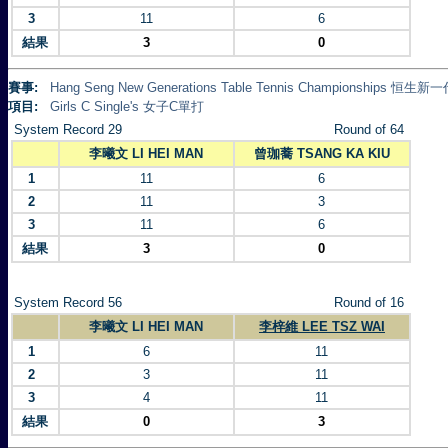
3
11
6
結果
3
0
賽事:
Hang Seng New Generations Table Tennis Championships 
項目:
Girls C Single's 女子C單打
System Record 29
Round of 64
李曦文 LI HEI MAN
曾珈蕎 TSANG KA KIU
1
11
6
2
11
3
3
11
6
結果
3
0
System Record 56
Round of 16
李曦文 LI HEI MAN
李梓維 LEE TSZ WAI
1
6
11
2
3
11
3
4
11
結果
0
3