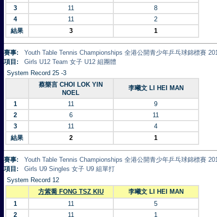
3
11
8
4
11
2
結果
3
1
賽事:
Youth Table Tennis Championships 全港公開青少年乒乓球錦標賽 20
項目:
Girls U12 Team 女子 U12 組團體
System Record 25 -3
蔡樂言 CHOI LOK YIN
李曦文 LI HEI MAN
NOEL
1
11
9
2
6
11
3
11
4
結果
2
1
賽事:
Youth Table Tennis Championships 全港公開青少年乒乓球錦標賽 20
項目:
Girls U9 Singles 女子 U9 組單打
System Record 12
方紫喬 FONG TSZ KIU
李曦文 LI HEI MAN
1
11
5
2
11
1