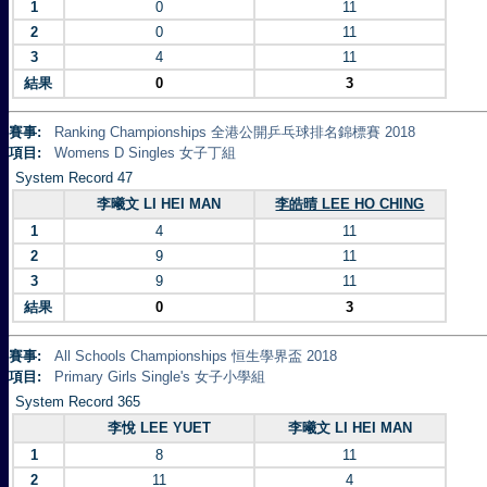
1
0
11
2
0
11
3
4
11
結果
0
3
賽事:
Ranking Championships 全港公開乒乓球排名錦標賽 2018
項目:
Womens D Singles 女子丁組
System Record 47
李曦文 LI HEI MAN
李皓晴 LEE HO CHING
1
4
11
2
9
11
3
9
11
結果
0
3
賽事:
All Schools Championships 恒生學界盃 2018
項目:
Primary Girls Single's 女子小學組
System Record 365
李悅 LEE YUET
李曦文 LI HEI MAN
1
8
11
2
11
4