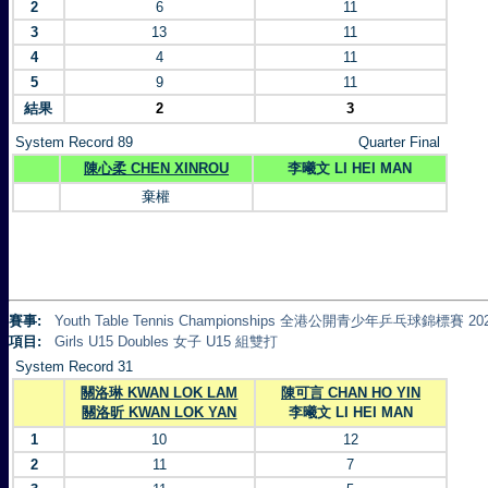
2
6
11
3
13
11
4
4
11
5
9
11
結果
2
3
System Record 89
Quarter Final
陳心柔 CHEN XINROU
李曦文 LI HEI MAN
棄權
賽事:
Youth Table Tennis Championships 全港公開青少年乒乓球錦標賽 20
項目:
Girls U15 Doubles 女子 U15 組雙打
System Record 31
關洛琳 KWAN LOK LAM
陳可言 CHAN HO YIN
關洛昕 KWAN LOK YAN
李曦文 LI HEI MAN
1
10
12
2
11
7