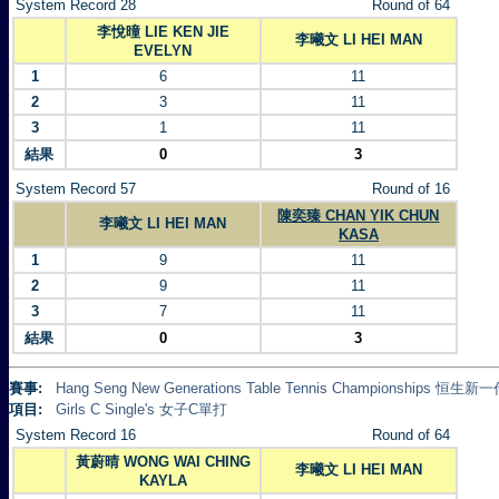
System Record 28
Round of 64
李悅曈 LIE KEN JIE
李曦文 LI HEI MAN
EVELYN
1
6
11
2
3
11
3
1
11
結果
0
3
System Record 57
Round of 16
陳奕臻 CHAN YIK CHUN
李曦文 LI HEI MAN
KASA
1
9
11
2
9
11
3
7
11
結果
0
3
賽事:
Hang Seng New Generations Table Tennis Championships 
項目:
Girls C Single's 女子C單打
System Record 16
Round of 64
黃蔚晴 WONG WAI CHING
李曦文 LI HEI MAN
KAYLA