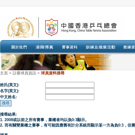
主頁
>
註冊球員資訊 >
球員資料搜尋
姓氏(英文):
名字(英文):
中文姓名:
搜尋結果:
1. 2008或以前之所有賽事，棄權者均以負0:3顯示。
2. 而有關雙棄權之賽事，有可能因應舊有計分系統而顯示某一方為負0:3，