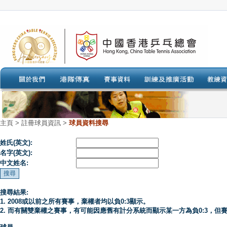
主頁
>
註冊球員資訊 >
球員資料搜尋
姓氏(英文):
名字(英文):
中文姓名:
搜尋結果:
1. 2008或以前之所有賽事，棄權者均以負0:3顯示。
2. 而有關雙棄權之賽事，有可能因應舊有計分系統而顯示某一方為負0:3，