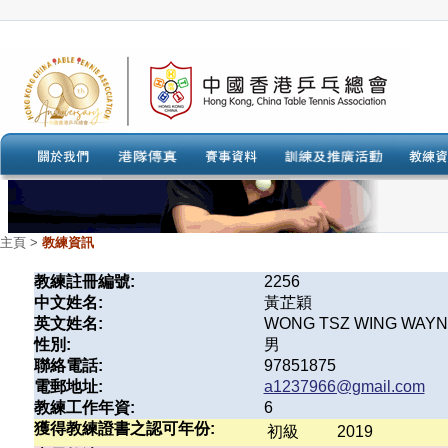
主頁
>
教練資訊
教練註冊編號:
2256
中文姓名:
黃芷穎
英文姓名:
WONG TSZ WING WAY
性別:
男
聯絡電話:
97851875
電郵地址:
a1237966@gmail.com
教練工作年資:
6
獲得教練證書之認可年份:
初級
2019