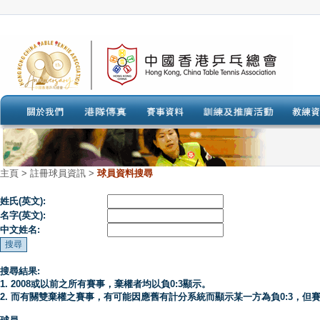
主頁
>
註冊球員資訊 >
球員資料搜尋
姓氏(英文):
名字(英文):
中文姓名:
搜尋結果:
1. 2008或以前之所有賽事，棄權者均以負0:3顯示。
2. 而有關雙棄權之賽事，有可能因應舊有計分系統而顯示某一方為負0:3，