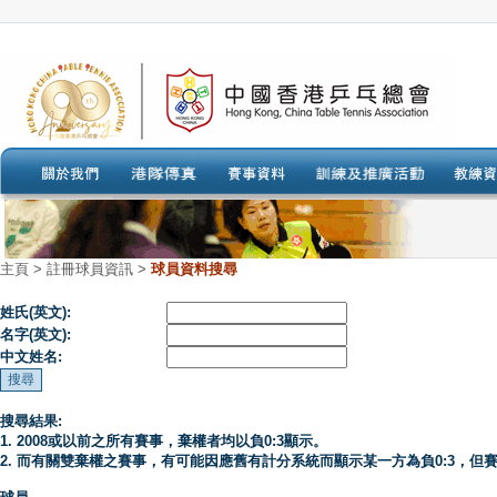
主頁
>
註冊球員資訊 >
球員資料搜尋
姓氏(英文):
名字(英文):
中文姓名:
搜尋結果:
1. 2008或以前之所有賽事，棄權者均以負0:3顯示。
2. 而有關雙棄權之賽事，有可能因應舊有計分系統而顯示某一方為負0:3，