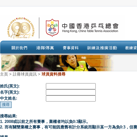
主頁
>
註冊球員資訊 >
球員資料搜尋
姓氏(英文):
名字(英文):
中文姓名:
搜尋結果:
1. 2008或以前之所有賽事，棄權者均以負0:3顯示。
2. 而有關雙棄權之賽事，有可能因應舊有計分系統而顯示某一方為負0:3，