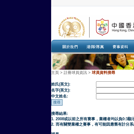
主頁
>
註冊球員資訊 >
球員資料搜尋
姓氏(英文):
名字(英文):
中文姓名:
搜尋結果:
1. 2008或以前之所有賽事，棄權者均以負0:3顯
2. 而有關雙棄權之賽事，有可能因應舊有計分