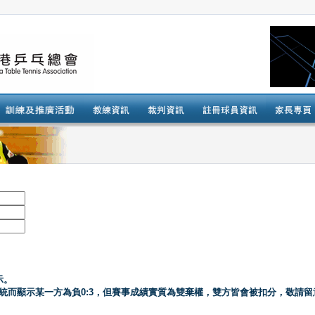
示。
系統而顯示某一方為負0:3，但賽事成績實質為雙棄權，雙方皆會被扣分，敬請留