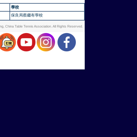
學校
保良局蔡繼有學校