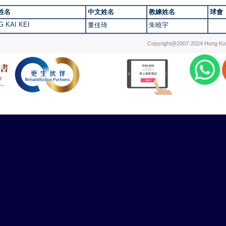
姓名
中文姓名
教練姓名
球會
G KAI KEI
董佳琦
朱曉宇