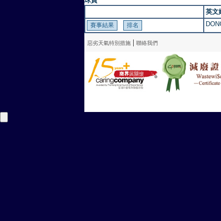
球員
英文
DON