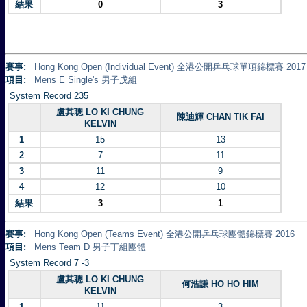
結果
0
3
賽事:
Hong Kong Open (Individual Event) 全港公開乒乓球單項錦標賽 2017
項目:
Mens E Single's 男子戊組
System Record 235
盧其聰 LO KI CHUNG
陳迪輝 CHAN TIK FAI
KELVIN
1
15
13
2
7
11
3
11
9
4
12
10
結果
3
1
賽事:
Hong Kong Open (Teams Event) 全港公開乒乓球團體錦標賽 2016
項目:
Mens Team D 男子丁組團體
System Record 7 -3
盧其聰 LO KI CHUNG
何浩謙 HO HO HIM
KELVIN
1
11
3