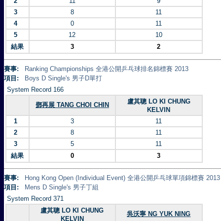
2
11
9
3
8
11
4
0
11
5
12
10
結果
3
2
賽事:
Ranking Championships 全港公開乒乓球排名錦標賽 2013
項目:
Boys D Single's 男子D單打
System Record 166
盧其聰 LO KI CHUNG
鄧再展 TANG CHOI CHIN
KELVIN
1
3
11
2
8
11
3
5
11
結果
0
3
賽事:
Hong Kong Open (Individual Event) 全港公開乒乓球單項錦標賽 2013
項目:
Mens D Single's 男子丁組
System Record 371
盧其聰 LO KI CHUNG
吳沃寧 NG YUK NING
KELVIN