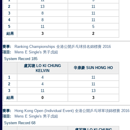
2
13
11
3
8
11
4
8
11
5
11
5
結果
3
2
賽事:
Ranking Championships 全港公開乒乓球排名錦標賽 2016
項目:
Mens E Single's 男子戊組
System Record 185
盧其聰 LO KI CHUNG
辛康豪 SUN HONG HO
KELVIN
1
4
11
2
4
11
3
11
13
結果
0
3
賽事:
Hong Kong Open (Individual Event) 全港公開乒乓球單項錦標賽 2016
項目:
Mens E Single's 男子戊組
System Record 68
盧其聰 LO KI CHUNG