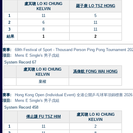
盧其聰 LO KI CHUNG
羅子康 LO TSZ HONG
KELVIN
1
11
5
2
6
11
3
8
11
結果
1
2
賽事:
69th Festival of Sport - Thousand Person Ping Pong Tourna
項目:
Mens E Single's 男子戊組
System Record 67
盧其聰 LO KI CHUNG
馮偉航 FONG WAI HONG
KELVIN
棄權
賽事:
Hong Kong Open (Individual Event) 全港公開乒乓球單項錦標賽 2026
項目:
Mens E Single's 男子戊組
System Record 458
盧其聰 LO KI CHUNG
傅止謙 FU TSZ HIM
KELVIN
1
11
2