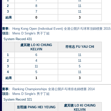
1
7
11
2
8
11
3
7
11
結果
0
3
賽事:
Hong Kong Open (Individual Event) 全港公開乒乓球單項錦標賽 2015
項目:
Mens D Single's 男子丁組
System Record 431
盧其聰 LO KI CHUNG
符有志 FU YAU CHI
KELVIN
1
6
11
2
4
11
3
11
5
4
5
11
結果
1
3
賽事:
Ranking Championships 全港公開乒乓球排名錦標賽 2014
項目:
Mens D Single's 男子丁組
System Record 321
盧其聰 LO KI CHUNG
彭熙揚 PANG HEI YEUNG
KELVIN