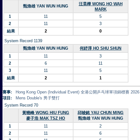
汪昊樺 WONG HO WAH
甄煥雄 YAN WUN HUNG
MARK
1
11
5
2
11
3
結果
2
0
System Record 1139
甄煥雄 YAN WUN HUNG
何紓淳 HO SHU SHUN
1
11
3
2
6
11
3
11
5
結果
2
1
賽事:
Hong Kong Open (Individual Event) 全港公開乒乓球單項錦標賽 2026
項目:
Mens Double's 男子雙打
System Record 70
黃曉峰 WONG HIU FUNG
邱晙銘 YAU CHUN MING
麥子浩 MAK TSZ HO
甄煥雄 YAN WUN HUNG
1
11
2
2
11
6