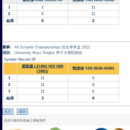
1
2
11
2
6
11
結果
0
2
賽事:
All Schools Championships 恒生學界盃 2022
項目:
University Boys Singles 男子大專院校組
System Record 29
梁凱謙 LEUNG HOI HIM
甄煥雄 YAN WUN HUNG
CHRIS
1
11
6
2
11
8
3
11
6
結果
3
0