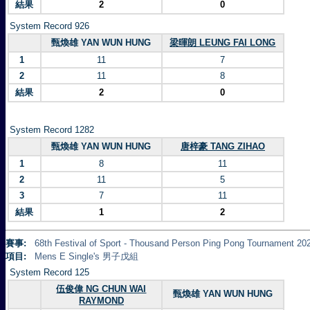
結果
2
0
System Record 926
甄煥雄 YAN WUN HUNG
梁暉朗 LEUNG FAI LONG
1
11
7
2
11
8
結果
2
0
System Record 1282
甄煥雄 YAN WUN HUNG
唐梓豪 TANG ZIHAO
1
8
11
2
11
5
3
7
11
結果
1
2
賽事:
68th Festival of Sport - Thousand Person Ping Pong Tourna
項目:
Mens E Single's 男子戊組
System Record 125
伍俊偉 NG CHUN WAI
甄煥雄 YAN WUN HUNG
RAYMOND