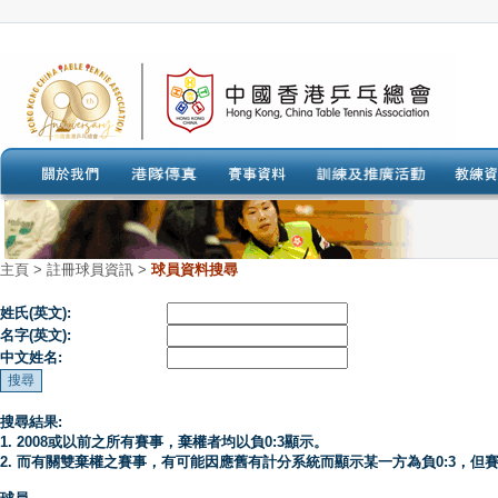
主頁
>
註冊球員資訊 >
球員資料搜尋
姓氏(英文):
名字(英文):
中文姓名:
搜尋結果:
1. 2008或以前之所有賽事，棄權者均以負0:3顯示。
2. 而有關雙棄權之賽事，有可能因應舊有計分系統而顯示某一方為負0:3，