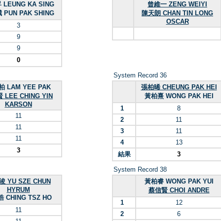
LEUNG KA SING
曾維一 ZENG WEIYI
PUN PAK SHING
陳天朗 CHAN TIN LONG
OSCAR
3
9
9
0
System Record 36
 LAM YEE PAK
張柏晞 CHEUNG PAK HEI
LEE CHING YIN
黃柏熹 WONG PAK HEI
KARSON
1
8
11
2
11
11
3
11
11
4
13
3
結果
3
System Record 38
 YU SZE CHUN
黃柏睿 WONG PAK YUI
HYRUM
蔡信賢 CHOI ANDRE
 CHING TSZ HO
1
12
11
2
6