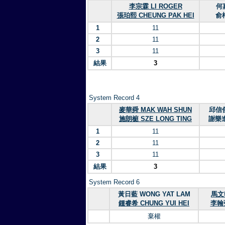
李宗霖 LI ROGER
何嘉
張珀熙 CHEUNG PAK HEI
俞梓
1
11
2
11
3
11
結果
3
System Record 4
麥華舜 MAK WAH SHUN
邱信傑
施朗榳 SZE LONG TING
謝樂進
1
11
2
11
3
11
結果
3
System Record 6
黃日藍 WONG YAT LAM
馬文翰
鍾睿希 CHUNG YUI HEI
李翰張
棄權