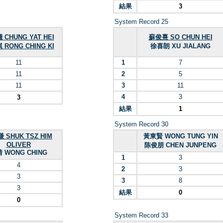
結果
3
System Record 25
CHUNG YAT HEI
蘇俊熹 SO CHUN HEI
RONG CHING KI
徐喜朗 XU JIALANG
11
1
7
11
2
5
11
3
11
4
3
3
結果
1
System Record 30
 SHUK TSZ HIM
黃東賢 WONG TUNG YIN
OLIVER
陈俊朋 CHEN JUNPENG
 WONG CHING
1
3
4
2
3
3
3
8
3
結果
0
0
System Record 33