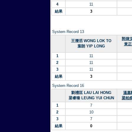
4
11
結果
3
System Record 13
郭煒文
王濼滔 WONG LOK TO
黃正
葉朗 YIP LONG
1
11
2
11
3
11
結果
3
System Record 16
劉禮匡 LAU LAI HONG
溫嘉駿
梁睿臻 LEUNG YUI CHUN
梁柏堯 
1
7
2
10
3
7
結果
0