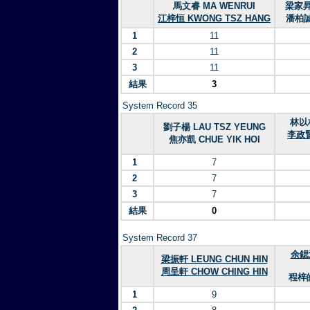
馬文睿 MA WENRUI
梁家昇 
江梓恒 KWONG TSZ HANG
潘柏誠 
1
11
2
11
3
11
結果
3
System Record 35
林以柏
劉子楊 LAU TSZ YEUNG
李政賢 
焦亦凱 CHUE YIK HOI
1
7
2
7
3
7
結果
0
System Record 37
余鍶浚
梁振軒 LEUNG CHUN HIN
周呈軒 CHOW CHING HIN
程梓皓
1
9