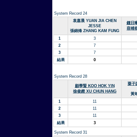
System Record 24
袁嘉晨 YUAN JIA CHEN
鍾日曦 
JESSE
容靖棋 
張錦烽 ZHANG KAM FUNG
1
3
2
7
3
7
結果
0
System Record 28
粟子謙
顧學賢 KOO HOK YIN
徐俊鏗 XU CHUN HANG
黃靖
1
11
2
11
3
11
結果
3
System Record 31