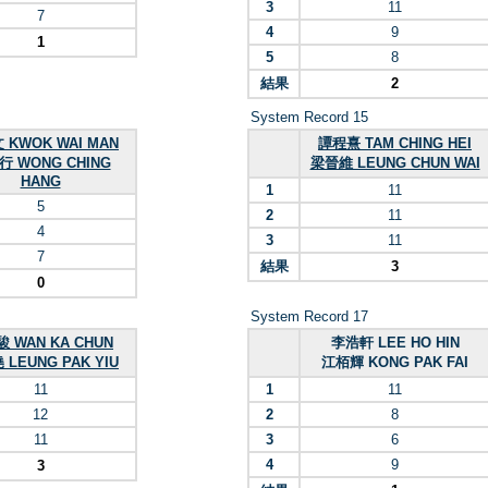
3
11
7
4
9
1
5
8
結果
2
System Record 15
 KWOK WAI MAN
譚程熹 TAM CHING HEI
行 WONG CHING
梁晉維 LEUNG CHUN WAI
HANG
1
11
5
2
11
4
3
11
7
結果
3
0
System Record 17
 WAN KA CHUN
李浩軒 LEE HO HIN
LEUNG PAK YIU
江栢輝 KONG PAK FAI
11
1
11
12
2
8
11
3
6
4
9
3