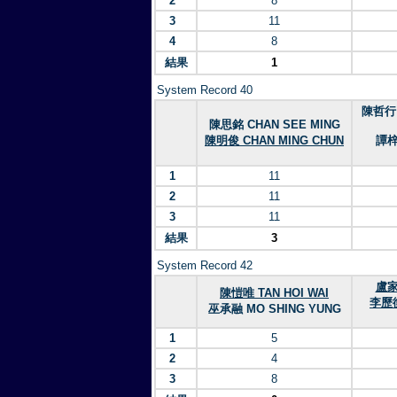
2
8
3
11
4
8
結果
1
System Record 40
陳哲行 
陳思銘 CHAN SEE MING
陳明俊 CHAN MING CHUN
譚梓
1
11
2
11
3
11
結果
3
System Record 42
盧家
陳愷唯 TAN HOI WAI
李歷衡
巫承融 MO SHING YUNG
1
5
2
4
3
8