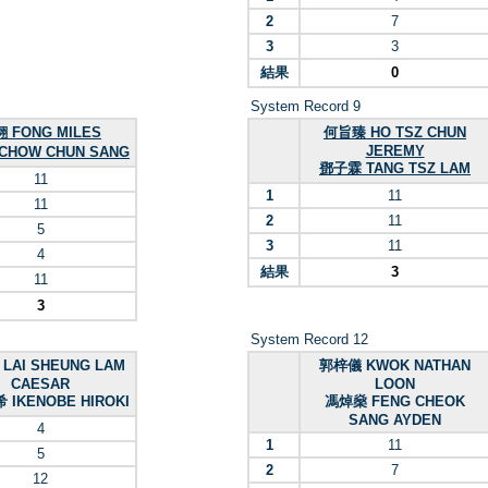
2
7
3
3
結果
0
System Record 9
 FONG MILES
何旨臻 HO TSZ CHUN
JEREMY
CHOW CHUN SANG
鄧子霖 TANG TSZ LAM
11
1
11
11
2
11
5
3
11
4
結果
3
11
3
System Record 12
LAI SHEUNG LAM
郭梓儀 KWOK NATHAN
CAESAR
LOON
IKENOBE HIROKI
馮焯燊 FENG CHEOK
SANG AYDEN
4
1
11
5
2
7
12