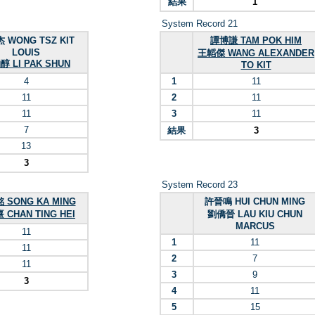
結果
1
System Record 21
 WONG TSZ KIT
譚博謙 TAM POK HIM
LOUIS
王韜傑 WANG ALEXANDER
 LI PAK SHUN
TO KIT
4
1
11
11
2
11
11
3
11
7
結果
3
13
3
System Record 23
 SONG KA MING
許晉鳴 HUI CHUN MING
CHAN TING HEI
劉僑晉 LAU KIU CHUN
MARCUS
11
1
11
11
2
7
11
3
9
3
4
11
5
15