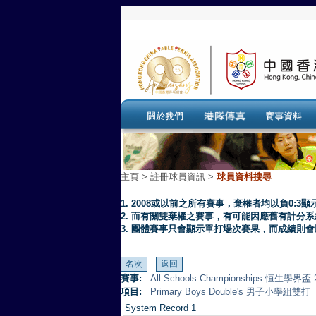
主頁
>
註冊球員資訊 >
球員資料搜尋
1. 2008或以前之所有賽事，棄權者均以負0:3顯
2. 而有關雙棄權之賽事，有可能因應舊有計分
3. 團體賽事只會顯示單打場次賽果，而成績則
賽事:
All Schools Championships 恒生學界盃 
項目:
Primary Boys Double's 男子小學組雙打
System Record 1