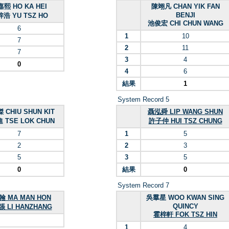
熙 HO KA HEI
陳翊凡 CHAN YIK FAN
BENJI
浩 YU TSZ HO
池俊宏 CHI CHUN WANG
6
1
10
7
2
11
7
3
4
0
4
6
結果
1
System Record 5
 CHIU SHUN KIT
聶泓舜 LIP WANG SHUN
 TSE LOK CHUN
許子仲 HUI TSZ CHUNG
7
1
5
2
2
3
5
3
5
0
結果
0
System Record 7
 MA MAN HON
吳羣星 WOO KWAN SING
QUINCY
 LI HANZHANG
霍梓軒 FOK TSZ HIN
1
4