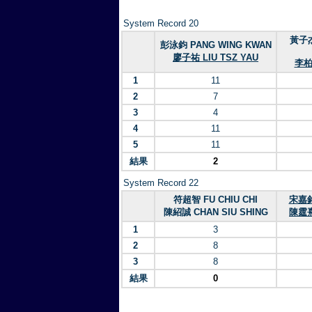
System Record 20
黃子杰
彭泳鈞 PANG WING KWAN
廖子祐 LIU TSZ YAU
李柏醇
1
11
2
7
3
4
4
11
5
11
結果
2
System Record 22
符超智 FU CHIU CHI
宋嘉銘
陳紹誠 CHAN SIU SHING
陳霆熹 
1
3
2
8
3
8
結果
0