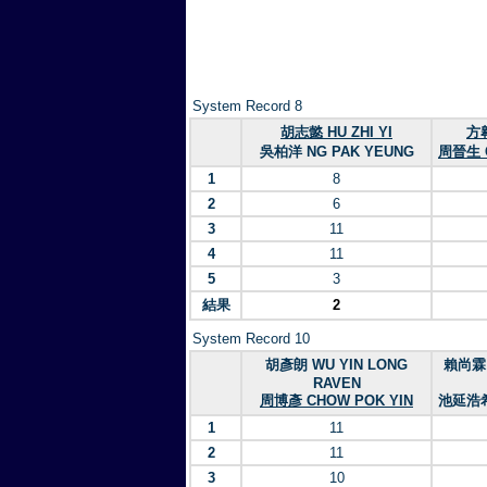
System Record 8
胡志懿 HU ZHI YI
方翱
吳柏洋 NG PAK YEUNG
周晉生 
1
8
2
6
3
11
4
11
5
3
結果
2
System Record 10
胡彥朗 WU YIN LONG
賴尚霖 
RAVEN
周博彥 CHOW POK YIN
池延浩希 
1
11
2
11
3
10