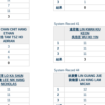
11
3
1
7
結果
0
11
3
System Record 41
CHAN CHIT HANG
連君翹 LIN KWAN KIU
ETHAN
KEON
浩 TAM TSZ HO
吳浩言 WU HO YIN
ADRIAN
1
11
3
2
11
4
3
11
6
結果
3
0
System Record 44
淳 LO KA SHUN
林廣覺 LIN GUANG JUE
 LEE NIK HANG
劉儆霖 LAU KING LAM
NICHOLAS
MICAH
11
1
12
11
2
11
11
3
11