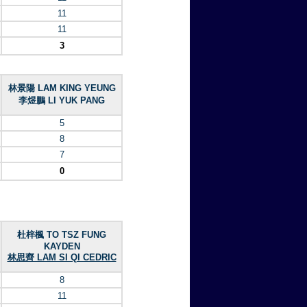
11
11
3
林景陽 LAM KING YEUNG
李煜鵬 LI YUK PANG
5
8
7
0
杜梓楓 TO TSZ FUNG
KAYDEN
林思齊 LAM SI QI CEDRIC
8
11