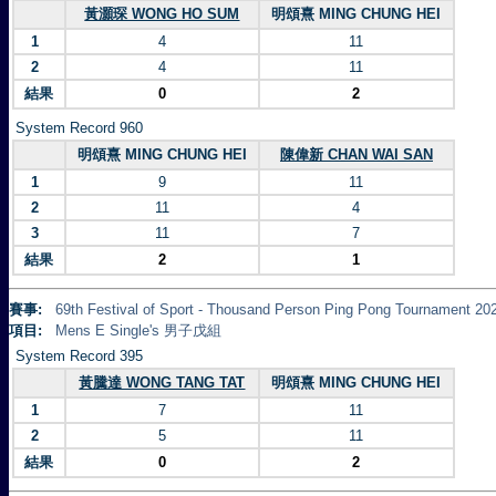
黃灝琛 WONG HO SUM
明頌熹 MING CHUNG HEI
1
4
11
2
4
11
結果
0
2
System Record 960
明頌熹 MING CHUNG HEI
陳偉新 CHAN WAI SAN
1
9
11
2
11
4
3
11
7
結果
2
1
賽事:
69th Festival of Sport - Thousand Person Ping Pong Tourna
項目:
Mens E Single's 男子戊組
System Record 395
黃騰達 WONG TANG TAT
明頌熹 MING CHUNG HEI
1
7
11
2
5
11
結果
0
2