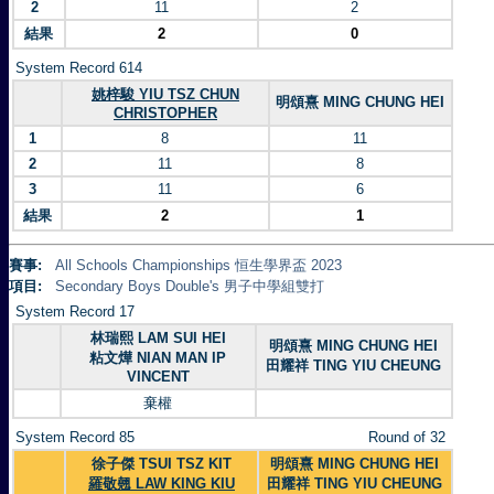
2
11
2
結果
2
0
System Record 614
姚梓駿 YIU TSZ CHUN
明頌熹 MING CHUNG HEI
CHRISTOPHER
1
8
11
2
11
8
3
11
6
結果
2
1
賽事:
All Schools Championships 恒生學界盃 2023
項目:
Secondary Boys Double's 男子中學組雙打
System Record 17
林瑞熙 LAM SUI HEI
明頌熹 MING CHUNG HEI
粘文燁 NIAN MAN IP
田耀祥 TING YIU CHEUNG
VINCENT
棄權
System Record 85
Round of 32
徐子傑 TSUI TSZ KIT
明頌熹 MING CHUNG HEI
羅敬翹 LAW KING KIU
田耀祥 TING YIU CHEUNG