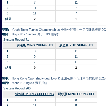
1
7
11
2
11
7
3
11
7
結果
2
1
賽事:
Youth Table Tennis Championships 全港公開青少年乒乓球錦標賽 20
項目:
Boys U19 Singles 男子 U19 組單打
System Record 71
明頌熹 MING CHUNG HEI
庾丞希 YUE SHING HEI
1
3
11
2
9
11
3
7
11
結果
0
3
賽事:
Hong Kong Open (Individual Event) 全港公開乒乓球單項錦標賽 2025
項目:
Mens E Single's 男子戊組
System Record 260
曾智聰 TSANG CHI CHUNG
明頌熹 MING CHUNG HEI
1
11
8
2
11
8