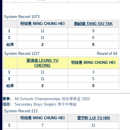
System Record 1073
明頌熹 MING CHUNG HEI
鄧紹德 TANG SIU TAK
1
11
9
2
11
8
結果
2
0
System Record 1227
Round of 64
梁瑀倡 LEUNG YU
明頌熹 MING CHUNG HEI
CHEONG
1
11
3
2
11
5
結果
2
0
賽事:
All Schools Championships 恒生學界盃 2022
項目:
Secondary Boys Single's 男子中學組
System Record 213
明頌熹 MING CHUNG HEI
雷宇軒 LUI YU HIN
1
7
11