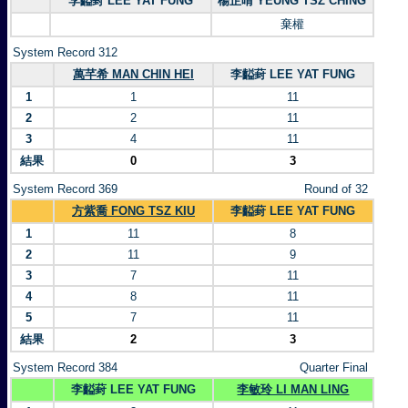
李齸葑 LEE YAT FUNG
楊芷晴 YEUNG TSZ CHING
棄權
System Record 312
萬芊希 MAN CHIN HEI
李齸葑 LEE YAT FUNG
1
1
11
2
2
11
3
4
11
結果
0
3
System Record 369
Round of 32
方紫喬 FONG TSZ KIU
李齸葑 LEE YAT FUNG
1
11
8
2
11
9
3
7
11
4
8
11
5
7
11
結果
2
3
System Record 384
Quarter Final
李齸葑 LEE YAT FUNG
李敏玲 LI MAN LING