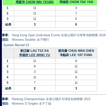
周蔚洋 CHOW WAI YEUNG
周德恩 CHOW TAK YAN
1
11
3
2
11
7
3
11
5
結果
3
0
賽事:
Hong Kong Open (Individual Event) 全港公開乒乓球單項錦標賽 2018
項目:
Womens Doubles 女子雙打
System Record 13
劉淽鎵 LAU TSZ KA
蔡宛蓁 CHUA WAN ZHEN
李穎妤 LEE WING YU
李齸葑 LEE YAT FUNG
1
11
9
2
8
11
3
3
11
4
11
9
5
7
11
結果
2
3
賽事:
Ranking Championships 全港公開乒乓球排名錦標賽 2015
項目:
Womens D Singles 女子丁組