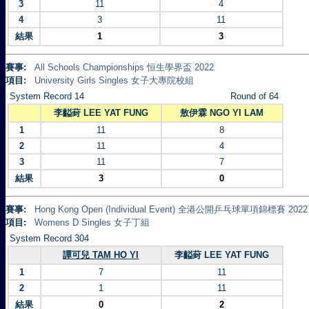
3
11
4
4
3
11
結果
1
3
賽事:
All Schools Championships 恒生學界盃 2022
項目:
University Girls Singles 女子大專院校組
System Record 14
Round of 64
李齸葑 LEE YAT FUNG
敖伊霖 NGO YI LAM
1
11
8
2
11
4
3
11
7
結果
3
0
賽事:
Hong Kong Open (Individual Event) 全港公開乒乓球單項錦標賽 2022
項目:
Womens D Singles 女子丁組
System Record 304
譚可兒 TAM HO YI
李齸葑 LEE YAT FUNG
1
7
11
2
1
11
結果
0
2