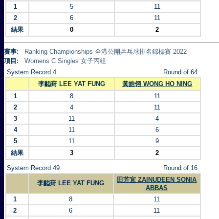
1
5
11
2
6
11
結果
0
2
賽事:
Ranking Championships 全港公開乒乓球排名錦標賽 2022
項目:
Womens C Singles 女子丙組
System Record 4
Round of 64
李齸葑 LEE YAT FUNG
黃皓翎 WONG HO NING
1
8
11
2
4
11
3
11
4
4
11
6
5
11
9
結果
3
2
System Record 49
Round of 16
田芳宜 ZAINUDEEN SONIA
李齸葑 LEE YAT FUNG
ABBAS
1
8
11
2
6
11