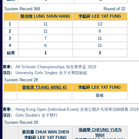
System Record 368
Round of 32
龍信衡 LUNG SHUN HANG
李齸葑 LEE YAT FUNG
1
11
13
2
11
8
3
7
11
4
6
11
結果
1
3
賽事:
All Schools Championships 恒生學界盃 2019
項目:
University Girls Singles 女子大專院校組
System Record 28
曾咏琪 TSANG WING KI
李齸葑 LEE YAT FUNG
棄權
賽事:
Hong Kong Open (Individual Event) 全港公開乒乓球單項錦標賽 2019
項目:
Girls Double's 女子雙打
System Record 28
張婉華 CHEUNG YUEN
蔡宛蓁 CHUA WAN ZHEN
WAH
李齸葑 LEE YAT FUNG