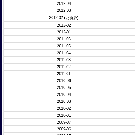
2012-04
2012-03
2012-02 (更新版)
2012-02
2012-01
2011-06
2011-05
2011-04
2011-03
2011-02
2011-01
2010-06
2010-05
2010-04
2010-03
2010-02
2010-01
2009-07
2009-06