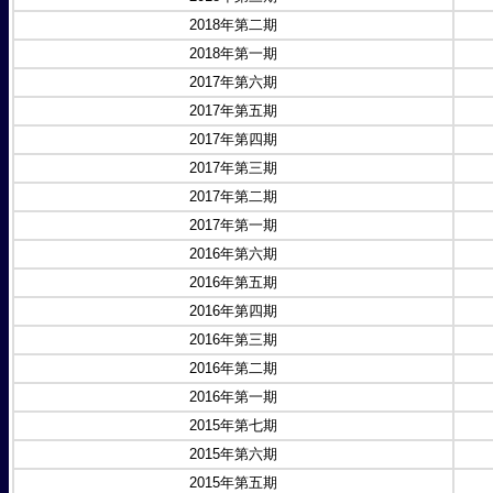
2018年第二期
2018年第一期
2017年第六期
2017年第五期
2017年第四期
2017年第三期
2017年第二期
2017年第一期
2016年第六期
2016年第五期
2016年第四期
2016年第三期
2016年第二期
2016年第一期
2015年第七期
2015年第六期
2015年第五期