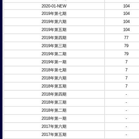
2020-01-NEW
104
2019年第七期
104
2019年第六期
104
2019年第五期
104
2019年第四期
77
2019年第三期
79
2019年第二期
79
2019年第一期
7
2018年第七期
7
2018年第六期
7
2018年第五期
7
2018年第四期
-
2018年第三期
-
2018年第二期
-
2018年第一期
-
2017年第六期
-
2017年第五期
-