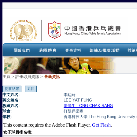
主頁
>
註冊球員資訊 >
最新資訊
中文姓名:
李齸葑
英文姓名:
LEE YAT FUNG
教練姓名:
湯澤生 TONG CHAK SANG
球會:
打擊乒樂團
學校:
香港科技大學 The Hong Kong University o
This content requires the Adobe Flash Player.
Get Flash
.
女子球員排名榜: