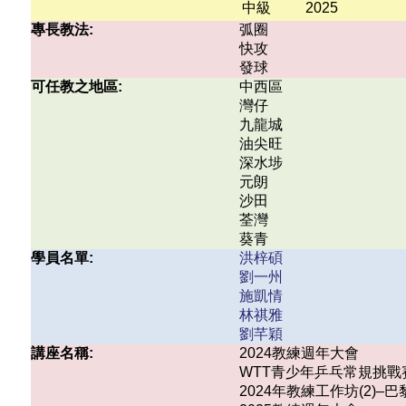
中級
2025
專長教法:
弧圈
快攻
發球
可任教之地區:
中西區
灣仔
九龍城
油尖旺
深水埗
元朗
沙田
荃灣
葵青
學員名單:
洪梓碩
劉一州
施凱情
林祺雅
劉芊穎
講座名稱:
2024教練週年大會
WTT青少年乒乓常規挑戰賽香港
2024年教練工作坊(2)–