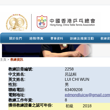
主頁
>
教練資訊
教練註冊編號:
2258
中文姓名:
呂誌桓
英文姓名:
LUI CHI WUN
性別:
男
聯絡電話:
63409208
電郵地址:
edmondluicw@gmail.com
教練工作年資:
8
獲得教練證書之認可年份:
初級
2018