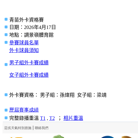
青苗外卡資格賽
日期：
202
6
年
4
月17日
地點：調景嶺體育館
參賽球員名單
外卡球員須知
男子組外卡賽成績
女子組外卡賽成績
外卡賽資格： 男子組：孫煒翔 女子組：梁靖
歷屆賽事成績
完整錄播重溫
T1
,
T2
；
相片重溫