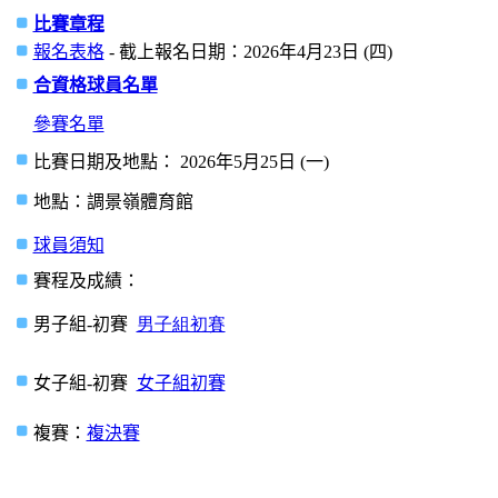
比賽章程
報名表格
- 截上報名日期：2026年4月23日 (四)
合資格球員名單
參賽名單
比賽日期及地點：
202
6
年
5
月25日
(
一
)
地點：調景嶺體育館
球員須知
賽程及成績：
男子組
-
初賽
男子組初賽
女子組
-
初賽
女子組初賽
複賽：
複決賽