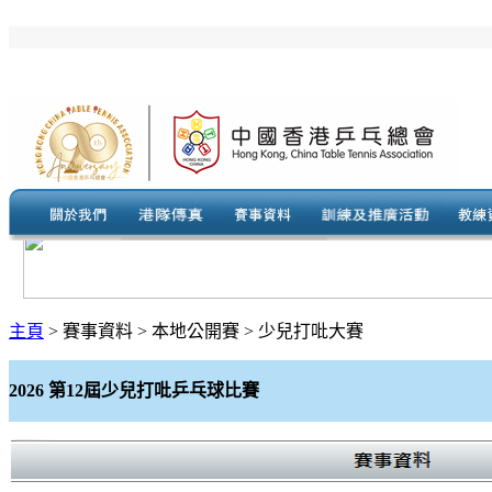
主頁
> 賽事資料 > 本地公開賽 > 少兒打吡大賽
2026 第12屆少兒打吡乒乓球比賽