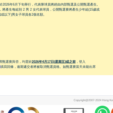
定於2026年6月下旬舉行，代表隊球員將經由內部甄選及公開甄選產生。
將產生每組別 2 男 2 女代表球員，公開甄選賽將產生少年組(15歲或
歲或以下)男女子球員各2個名額。
出席甄選賽與否，均需於
2026
年
4
月
17
日
(
星期五
)
或之前
，登入
8
填寫回條，逾期遞交者將被取消甄選資格。如甄選賽當天未能出席