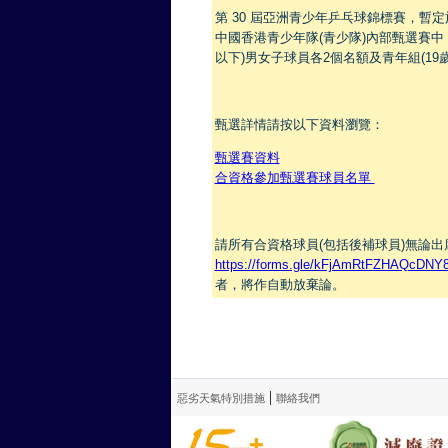
第 30 屆亞洲青少年乒乓球錦標賽，暫
中國香港青少年隊(青少隊)內部甄選賽中，
以下)男女子球員各2個名額及青年組(19
甄選詳情請按以下資料瀏覽：
甄選賽資料
合資格參加甄選賽球員名單
請所有合資格球員(包括後補球員)無論
https://forms.gle/kFjAmRtFZHAQcDNY
者，將作自動放棄論。