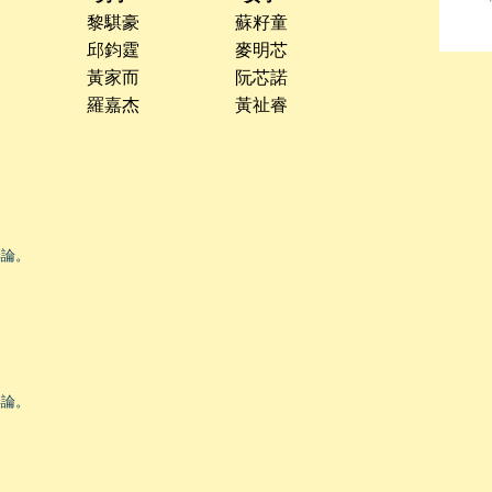
黎騏豪
蘇籽童
邱鈞霆
麥明芯
黃家而
阮芯諾
羅嘉杰
黃祉睿
棄論。
棄論。