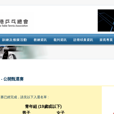
- 公開甄選賽
賽已經完成，請見以下入選名單 :
青年組
(19
歲或以下
)
男子
女子