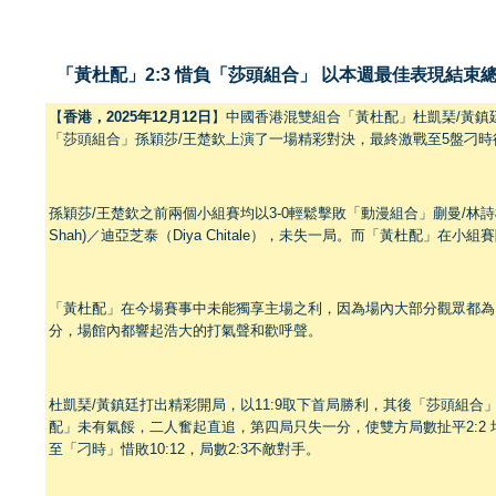
「黃杜配」2:3 惜負「莎頭組合」 以本週最佳表現結束
【
香港，
2025
年
12
月
12
日
】中國香港混雙組合「黃杜配」杜凱琹/黃鎮
「莎頭組合」孫穎莎/王楚欽上演了一場精彩對決，最終激戰至5盤刁時後
孫穎莎/王楚欽之前兩個小組賽均以3-0輕鬆擊敗「動漫組合」蒯曼/林詩
Shah)／迪亞芝泰（Diya Chitale），未失一局。而「黃杜配」在
「黃杜配」在今場賽事中未能獨享主場之利，因為場內大部分觀眾都為
分，場館內都響起浩大的打氣聲和歡呼聲。
杜凱琹/黃鎮廷打出精彩開局，以11:9取下首局勝利，其後「莎頭組
配」未有氣餒，二人奮起直追，第四局只失一分，使雙方局數扯平2:2
至「刁時」惜敗10:12，局數2:3不敵對手。