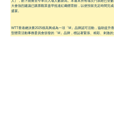
人），創下開賽至今單日入場人數新高。本週末所有場次門票經已全數
大會強烈建議已購票觀眾盡早抵達紅磡體育館，以便預留充足時間完成
盛宴。
WTT香港總決賽2025很高興成為一項「M」品牌認可活動，協助提
型體育活動事務委員會頒發的「M」品牌，標誌著緊張、精彩、刺激的