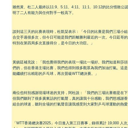
雖然黃、杜二人最終以11:9、5:11、4:11、11:1、10:12的比分
明了二人有能力與任何對手一較高下。
談到這三天的比賽表現時，杜凱琹表示：「今日的比賽是我們三場小組
合交手過很多次，但今日可能是我們距離勝利最近的一次。今日廷哥的
特別在第四局多次直接得分，是今日的大功臣。」
黃鎮廷補充說：「我也覺得我們的表現一場比一場好。我們知道和莎頭
們的，但在香港主場比賽，我們也得到很多觀眾為我們加油打氣。這是我
能繼續打出精彩的乒乓球，再次晉級WTT總決賽。」
兩位也特別感謝現場球迷的支持，阿杜說：「我們的三場比賽都是在下
但我們聽到了很多廣東話的打氣聲，真的讓我十分感動，我們想感謝香
組合的球迷，聽到全場的打氣聲音讓我感受到大家對乒乓球運動的熱愛
「WTT香港總決賽2025」今日進入第三日賽事，錄得累計 19,000 人次入