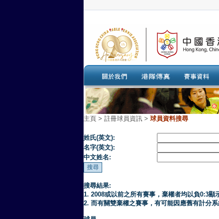
主頁
>
註冊球員資訊 >
球員資料搜尋
姓氏(英文):
名字(英文):
中文姓名:
搜尋結果:
1. 2008或以前之所有賽事，棄權者均以負0:3顯
2. 而有關雙棄權之賽事，有可能因應舊有計分