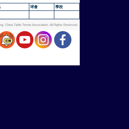
名
球會
學校