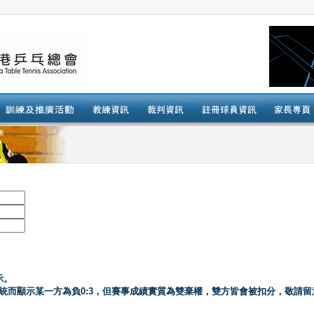
示。
系統而顯示某一方為負0:3，但賽事成績實質為雙棄權，雙方皆會被扣分，敬請留