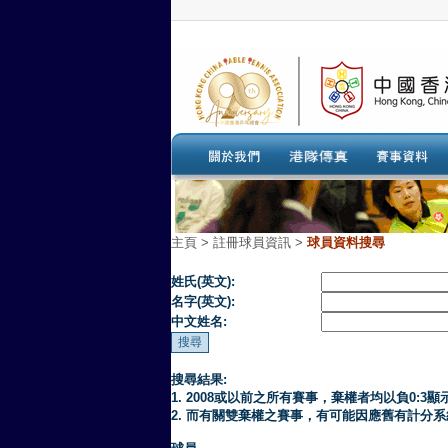
主頁
>
註冊球員資訊 >
球員資料搜尋
姓氏(英文):
名字(英文):
中文姓名:
搜尋結果:
1. 2008或以前之所有賽事，棄權者均以負0:3顯
2. 而有關雙棄權之賽事，有可能因應舊有計分