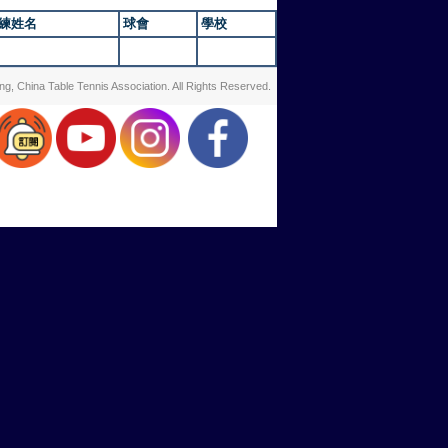
練姓名
球會
學校