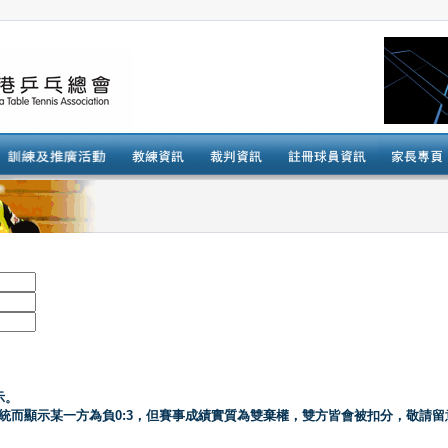
示。
系統而顯示某一方為負0:3，但賽事成績實質為雙棄權，雙方皆會被扣分，敬請留