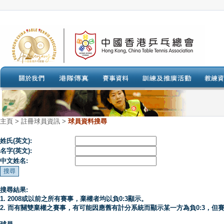
主頁
>
註冊球員資訊 >
球員資料搜尋
姓氏(英文):
名字(英文):
中文姓名:
搜尋結果:
1. 2008或以前之所有賽事，棄權者均以負0:3顯示。
2. 而有關雙棄權之賽事，有可能因應舊有計分系統而顯示某一方為負0:3，