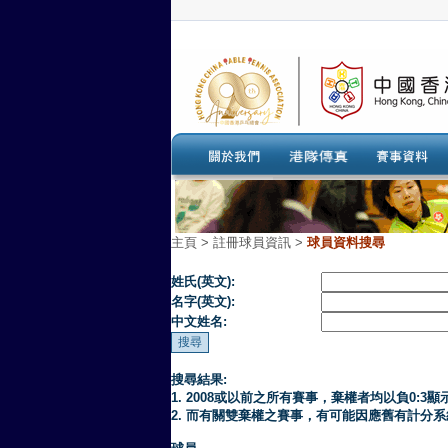
主頁
>
註冊球員資訊 >
球員資料搜尋
姓氏(英文):
名字(英文):
中文姓名:
搜尋結果:
1. 2008或以前之所有賽事，棄權者均以負0:3顯
2. 而有關雙棄權之賽事，有可能因應舊有計分