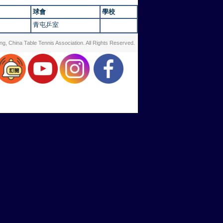
球會
學校
青屯乒室