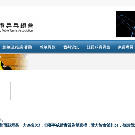
示。
系統而顯示某一方為負0:3，但賽事成績實質為雙棄權，雙方皆會被扣分，敬請留