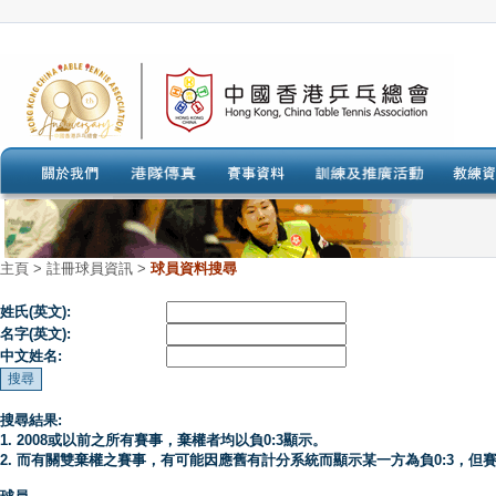
主頁
>
註冊球員資訊 >
球員資料搜尋
姓氏(英文):
名字(英文):
中文姓名:
搜尋結果:
1. 2008或以前之所有賽事，棄權者均以負0:3顯示。
2. 而有關雙棄權之賽事，有可能因應舊有計分系統而顯示某一方為負0:3，