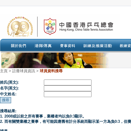
主頁
>
註冊球員資訊 >
球員資料搜尋
姓氏(英文):
名字(英文):
中文姓名:
搜尋結果:
1. 2008或以前之所有賽事，棄權者均以負0:3顯示。
2. 而有關雙棄權之賽事，有可能因應舊有計分系統而顯示某一方為負0:3，