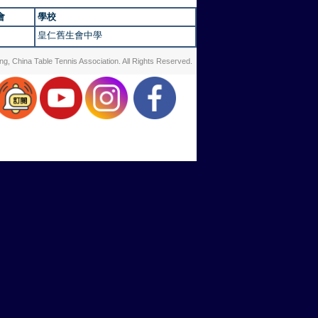
會
學校
皇仁舊生會中學