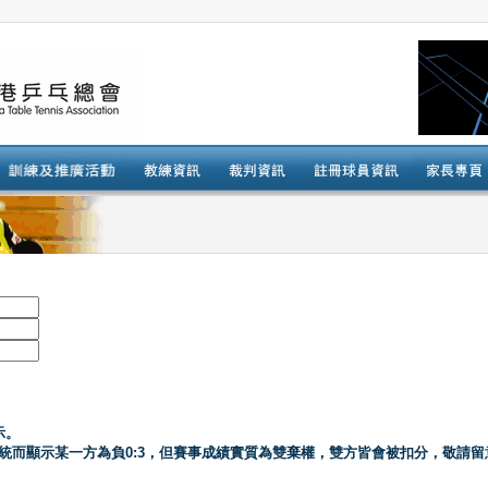
示。
系統而顯示某一方為負0:3，但賽事成績實質為雙棄權，雙方皆會被扣分，敬請留