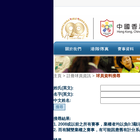
主頁
>
註冊球員資訊 >
球員資料搜尋
姓氏(英文):
名字(英文):
中文姓名:
搜尋結果:
1. 2008或以前之所有賽事，棄權者均以負0:3顯
2. 而有關雙棄權之賽事，有可能因應舊有計分