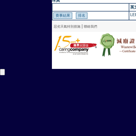
球員
英
LE