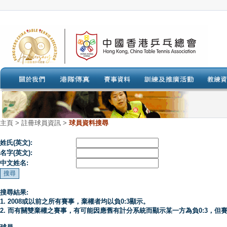
主頁
>
註冊球員資訊 >
球員資料搜尋
姓氏(英文):
名字(英文):
中文姓名:
搜尋結果:
1. 2008或以前之所有賽事，棄權者均以負0:3顯示。
2. 而有關雙棄權之賽事，有可能因應舊有計分系統而顯示某一方為負0:3，