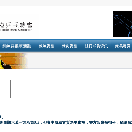
示。
系統而顯示某一方為負0:3，但賽事成績實質為雙棄權，雙方皆會被扣分，敬請留