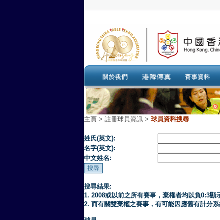
主頁
>
註冊球員資訊 >
球員資料搜尋
姓氏(英文):
名字(英文):
中文姓名:
搜尋結果:
1. 2008或以前之所有賽事，棄權者均以負0:3顯
2. 而有關雙棄權之賽事，有可能因應舊有計分