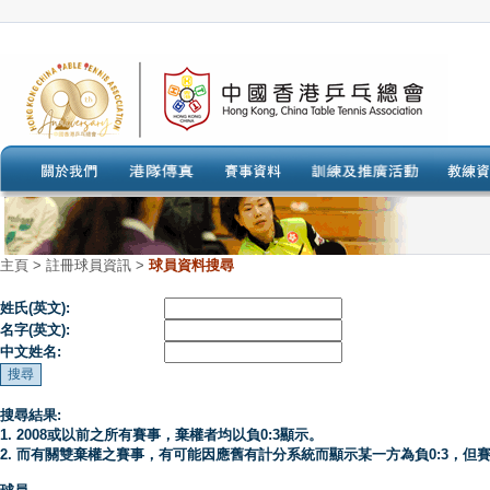
主頁
>
註冊球員資訊 >
球員資料搜尋
姓氏(英文):
名字(英文):
中文姓名:
搜尋結果:
1. 2008或以前之所有賽事，棄權者均以負0:3顯示。
2. 而有關雙棄權之賽事，有可能因應舊有計分系統而顯示某一方為負0:3，