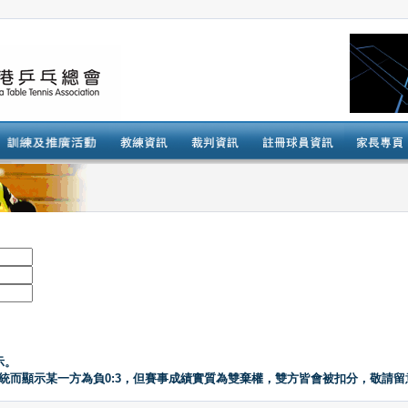
示。
系統而顯示某一方為負0:3，但賽事成績實質為雙棄權，雙方皆會被扣分，敬請留