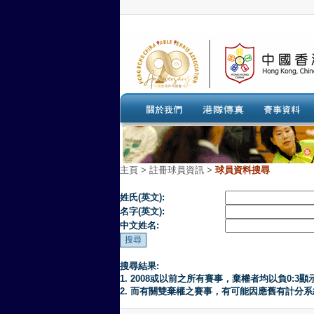
主頁
>
註冊球員資訊 >
球員資料搜尋
姓氏(英文):
名字(英文):
中文姓名:
搜尋結果:
1. 2008或以前之所有賽事，棄權者均以負0:3顯
2. 而有關雙棄權之賽事，有可能因應舊有計分