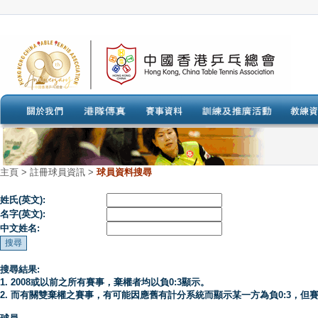
主頁
>
註冊球員資訊 >
球員資料搜尋
姓氏(英文):
名字(英文):
中文姓名:
搜尋結果:
1. 2008或以前之所有賽事，棄權者均以負0:3顯示。
2. 而有關雙棄權之賽事，有可能因應舊有計分系統而顯示某一方為負0:3，