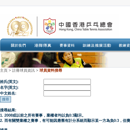
主頁
>
註冊球員資訊 >
球員資料搜尋
姓氏(英文):
名字(英文):
中文姓名:
搜尋結果:
1. 2008或以前之所有賽事，棄權者均以負0:3顯示。
2. 而有關雙棄權之賽事，有可能因應舊有計分系統而顯示某一方為負0:3，