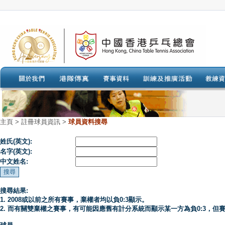
主頁
>
註冊球員資訊 >
球員資料搜尋
姓氏(英文):
名字(英文):
中文姓名:
搜尋結果:
1. 2008或以前之所有賽事，棄權者均以負0:3顯示。
2. 而有關雙棄權之賽事，有可能因應舊有計分系統而顯示某一方為負0:3，