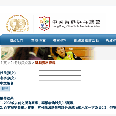
主頁
>
註冊球員資訊 >
球員資料搜尋
姓氏(英文):
名字(英文):
中文姓名:
搜尋結果:
1. 2008或以前之所有賽事，棄權者均以負0:3顯示。
2. 而有關雙棄權之賽事，有可能因應舊有計分系統而顯示某一方為負0:3，