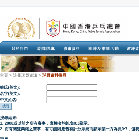
主頁
>
註冊球員資訊 >
球員資料搜尋
姓氏(英文):
名字(英文):
中文姓名:
搜尋結果:
1. 2008或以前之所有賽事，棄權者均以負0:3顯示。
2. 而有關雙棄權之賽事，有可能因應舊有計分系統而顯示某一方為負0:3，