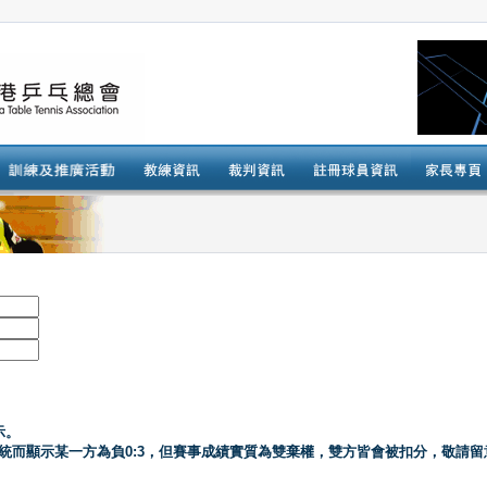
示。
系統而顯示某一方為負0:3，但賽事成績實質為雙棄權，雙方皆會被扣分，敬請留