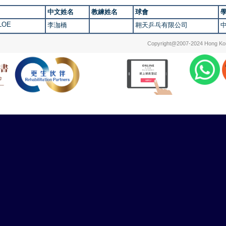
中文姓名
教練姓名
球會
HLOE
李泇橋
翱天乒乓有限公司