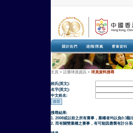
主頁
>
註冊球員資訊 >
球員資料搜尋
姓氏(英文):
名字(英文):
中文姓名:
搜尋結果:
1. 2008或以前之所有賽事，棄權者均以負0:3顯
2. 而有關雙棄權之賽事，有可能因應舊有計分