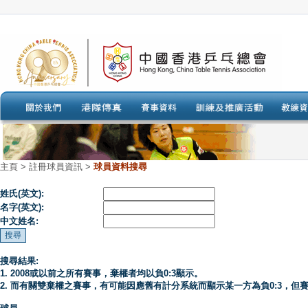
主頁
>
註冊球員資訊 >
球員資料搜尋
姓氏(英文):
名字(英文):
中文姓名:
搜尋結果:
1. 2008或以前之所有賽事，棄權者均以負0:3顯示。
2. 而有關雙棄權之賽事，有可能因應舊有計分系統而顯示某一方為負0:3，