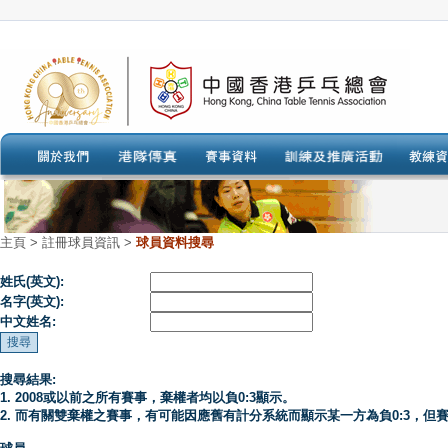
主頁
>
註冊球員資訊 >
球員資料搜尋
姓氏(英文):
名字(英文):
中文姓名:
搜尋結果:
1. 2008或以前之所有賽事，棄權者均以負0:3顯示。
2. 而有關雙棄權之賽事，有可能因應舊有計分系統而顯示某一方為負0:3，