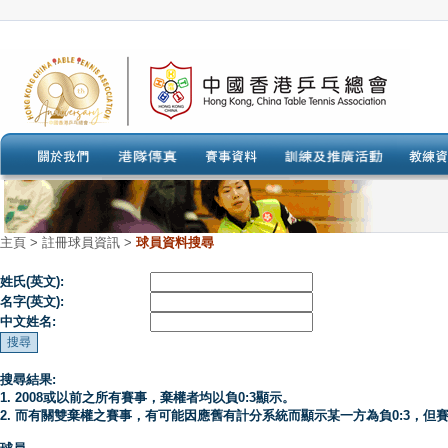
主頁
>
註冊球員資訊 >
球員資料搜尋
姓氏(英文):
名字(英文):
中文姓名:
搜尋結果:
1. 2008或以前之所有賽事，棄權者均以負0:3顯示。
2. 而有關雙棄權之賽事，有可能因應舊有計分系統而顯示某一方為負0:3，