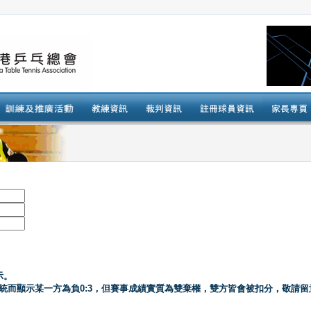
示。
系統而顯示某一方為負0:3，但賽事成績實質為雙棄權，雙方皆會被扣分，敬請留