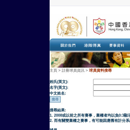
主頁
>
註冊球員資訊 >
球員資料搜尋
姓氏(英文):
名字(英文):
中文姓名:
搜尋結果:
1. 2008或以前之所有賽事，棄權者均以負0:3顯
2. 而有關雙棄權之賽事，有可能因應舊有計分