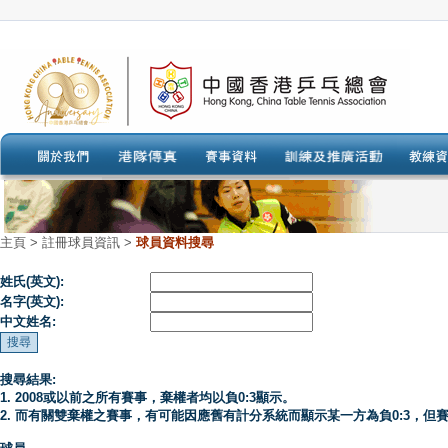
主頁
>
註冊球員資訊 >
球員資料搜尋
姓氏(英文):
名字(英文):
中文姓名:
搜尋結果:
1. 2008或以前之所有賽事，棄權者均以負0:3顯示。
2. 而有關雙棄權之賽事，有可能因應舊有計分系統而顯示某一方為負0:3，