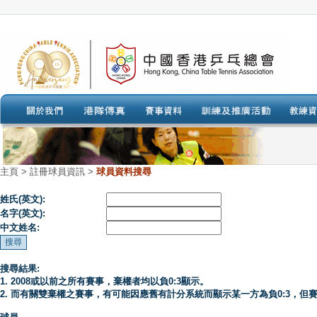
主頁
>
註冊球員資訊 >
球員資料搜尋
姓氏(英文):
名字(英文):
中文姓名:
搜尋結果:
1. 2008或以前之所有賽事，棄權者均以負0:3顯示。
2. 而有關雙棄權之賽事，有可能因應舊有計分系統而顯示某一方為負0:3，