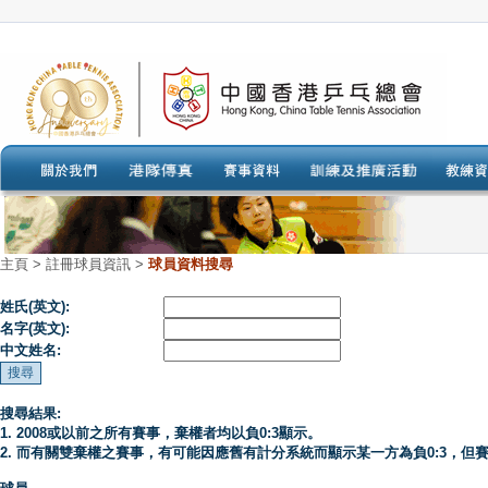
主頁
>
註冊球員資訊 >
球員資料搜尋
姓氏(英文):
名字(英文):
中文姓名:
搜尋結果:
1. 2008或以前之所有賽事，棄權者均以負0:3顯示。
2. 而有關雙棄權之賽事，有可能因應舊有計分系統而顯示某一方為負0:3，